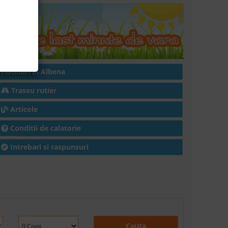
Hoteluri in Albena
Traseu rutier
Articole
Conditii de calatorie
Intrebari si raspunsuri
Cauta