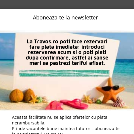
NALIZATA
DESTINATII
LOGIN
EURO
LANGUAGE
B2B
Aboneaza-te la newsletter
n Albena
Complex Orchidea
La Travos.ro poti face rezervari
fara plata imediata: introduci
rezervarea acum si o poti plati
dupa confirmare, astfel ai sanse
mari sa pastrezi tariful afisat.
Aceasta facilitate nu se aplica ofertelor cu plata
nerambursabila.
Prinde vacantele bune inaintea tuturor – aboneaza-te