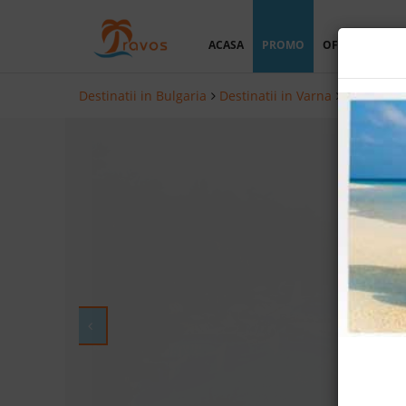
ACASA
PROMO
OFERTA PERSO
Destinatii in Bulgaria
Destinatii in Varna
Hoteluri i