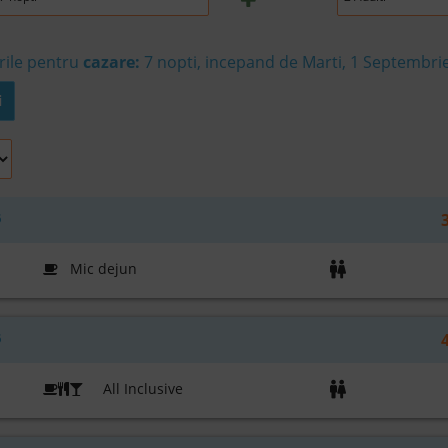
rile pentru
cazare:
7 nopti, incepand de Marti, 1 Septembri
i
6
Mic dejun
6
All Inclusive