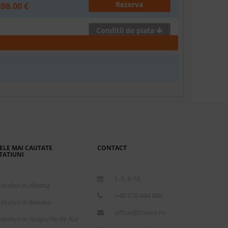
Rezerva
498.00 €
Conditii de plata
Rezervare la cerere
512.00 €
Conditii de plata
Rezerva
549.00 €
ELE MAI CAUTATE
CONTACT
Conditii de plata
TATIUNI
L-S: 9-18
oteluri in Albena
Rezerva
658.00 €
+40 376 444 888
oteluri in Bansko
office@travos.ro
Conditii de plata
oteluri in Nisipurile de Aur