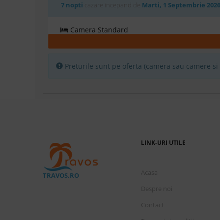
7 nopti
cazare incepand de
Marti, 1 Septembrie 202
Camera Standard
7 nopti
cazare incepand de
Marti, 1 Septembrie 202
Preturile sunt pe oferta (camera sau camere si p
Camera Standard
7 nopti
cazare incepand de
Marti, 1 Septembrie 202
LINK-URI UTILE
Camera Standard (Nerambursabil)
Acasa
TRAVOS.RO
7 nopti
cazare incepand de
Marti, 1 Septembrie 202
Despre noi
Contact
Camera Standard