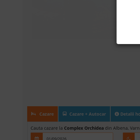
Cazare
Cazare + Autocar
Detalii h
Cauta cazare la
Complex Orchidea
din Albena, Varn