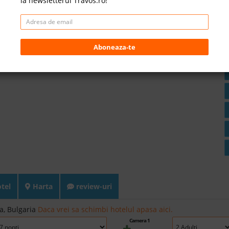
la newsletterul Travos.ro!
Aboneaza-te
otel
Harta
review-uri
a, Bulgaria
Daca vrei sa schimbi hotelul apasa aici.
Camera 1