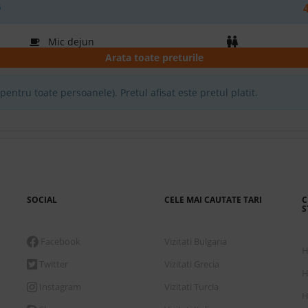
6
Mic dejun
Arata toate preturile
6
entru toate persoanele). Pretul afisat este pretul platit.
Demipensiune
6
SOCIAL
CELE MAI CAUTATE TARI
C
Mic dejun
S
Facebook
Vizitati Bulgaria
H
6
Twitter
Vizitati Grecia
H
Instagram
Vizitati Turcia
Demipensiune
H