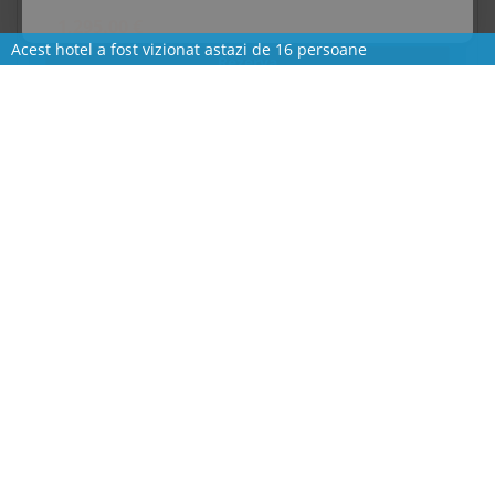
1,295.00 €
Acest hotel a fost vizionat astazi de 16 persoane
Rezerva
Room, twin beds
All Inclusive
Conditii de plata
7 nopti
cazare incepand de
Marti, 1 Septembrie 2026
1,311.00 €
Rezerva
Camera Standard (Nerambursabil)
All Inclusive
Conditii de plata