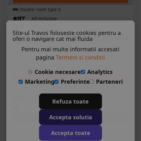
Double room type b
All Inclusive
Site-ul Travos foloseste cookies pentru a
oferi o navigare cat mai fluida
Conditii de plata
Pentru mai multe informatii accesati
pagina
Termeni si conditii
7 nopti
cazare incepand de
Marti, 1 Septembrie 2026
1,295.00 €
Cookie necesare
Analytics
Rezerva
Marketing
Preferinte
Parteneri
Twin room (2 single beds) - free wifi
All Inclusive
Refuza toate
Accepta solutia
Conditii de plata
Accepta toate
7 nopti
cazare incepand de
Marti, 1 Septembrie 2026