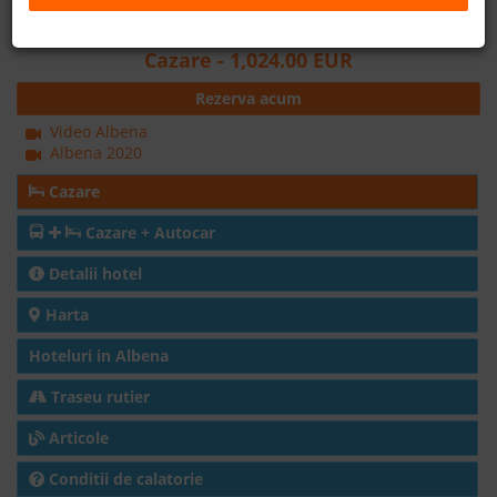
Distanta fata de plaja: 100m
B2B
Cazare
- 1,024.00 EUR
Rezerva acum
+40 376 444 888
Video Albena
Albena 2020
LEI
EURO
Cazare
Cazare + Autocar
Detalii hotel
Harta
Hoteluri in Albena
Traseu rutier
Articole
Conditii de calatorie