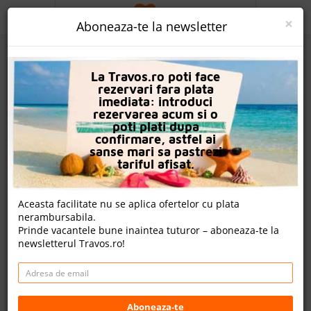
ACASA
×
Aboneaza-te la newsletter
PROMO
La Travos.ro poti face
CAUTA REZERVARE
rezervari fara plata
imediata: introduci
OFERTA PERSONALIZATA
rezervarea acum si o
poti plati dupa
DESPRE NOI
confirmare, astfel ai
sanse mari sa pastrezi
Hotel Laguna Mare
LOGIN
tariful afisat.
CAZARE
Nota
Aceasta facilitate nu se aplica ofertelor cu plata
7.0
7.0
7.0
6.4
nerambursabila.
CHARTER AVION
362
140
106
Prinde vacantele bune inaintea tuturor – aboneaza-te la
evaluari
evaluari
evaluari
newsletterul Travos.ro!
CAZARE + AUTOCAR
18 review-uri , nota Travos: 6.0
CONTACT
Albena, Varna, Bulgaria
LANGUAGE
Albena, 9620 Albena, Bulgaria
Aboneaza-te