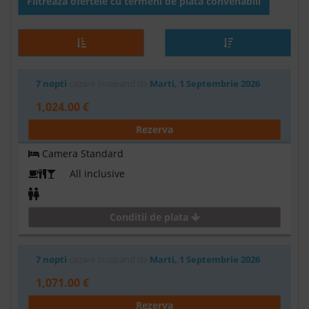
Filtreaza ofertele cu termeni de plata convenabili
7 nopti
cazare incepand de
Marti, 1 Septembrie 2026
1,024.00 €
Rezerva
Camera Standard
All inclusive
Conditii de plata
7 nopti
cazare incepand de
Marti, 1 Septembrie 2026
1,071.00 €
Rezerva