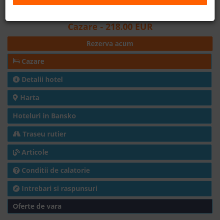
Distanta fata de partia de ski: 1500m
B2B
Cazare
- 218.00 EUR
Rezerva acum
+40 376 444 888
Cazare
LEI
EURO
Detalii hotel
Harta
Hoteluri in Bansko
Traseu rutier
Articole
Conditii de calatorie
Intrebari si raspunsuri
Oferte de vara