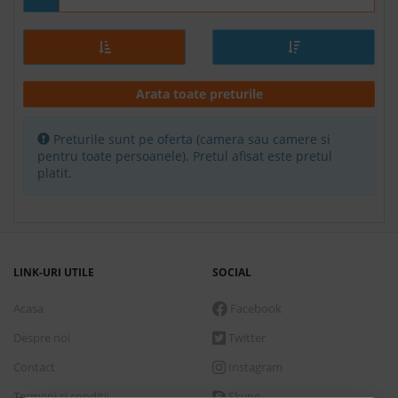
Arata toate preturile
Preturile sunt pe oferta (camera sau camere si
pentru toate persoanele). Pretul afisat este pretul
platit.
LINK-URI UTILE
SOCIAL
Acasa
Facebook
Despre noi
Twitter
Contact
Instagram
Termeni si conditii
Skype