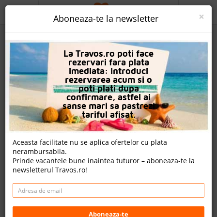
ACASA
×
Aboneaza-te la newsletter
PROMO
La Travos.ro poti face
CAUTA REZERVARE
rezervari fara plata
imediata: introduci
OFERTA PERSONALIZATA
rezervarea acum si o
poti plati dupa
DESPRE NOI
confirmare, astfel ai
sanse mari sa pastrezi
Complex Trinity Residence & Spa
LOGIN
tariful afisat.
CAZARE
Nota
Aceasta facilitate nu se aplica ofertelor cu plata
7.6
7.9
6.0
8.6
nerambursabila.
CHARTER AVION
975
947
104
Prinde vacantele bune inaintea tuturor – aboneaza-te la
evaluari
evaluari
evaluari
newsletterul Travos.ro!
CAZARE + AUTOCAR
Un review , nota Travos: 9.3
CONTACT
Bansko, Blagoevgrad, Bulgaria
LANGUAGE
5 Simeon Molerov Str., 2770 Bansko, Bulgaria
Aboneaza-te