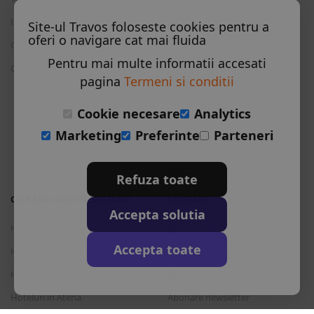
Intrebari frecvente
Site-ul Travos foloseste cookies pentru a
CELE MAI CAUTATE TARI
oferi o navigare cat mai fluida
Cum functioneaza
Vizitati Bulgaria
Pentru mai multe informatii accesati
Cauta rezervare
Vizitati Grecia
pagina
Termeni si conditii
Vizitati Turcia
Cookie necesare
Analytics
Vizitati Italia
Marketing
Preferinte
Parteneri
Vizitati Spania
Vizitati Croatia
Refuza toate
CELE MAI CAUTATE STATIUNI
CONTACT
Accepta solutia
Hoteluri in Albena
L-S: 9-18
Accepta toate
Hoteluri in Bansko
+40 376 444 888
Hoteluri in Nisipurile de Aur
office@travos.ro
Hoteluri in Atena
Abonare newsletter