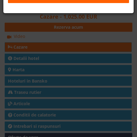
Distanta fata de partia de ski: 50m
B2B
Cazare
- 1,025.00 EUR
Rezerva acum
+40 376 444 888
Video
LEI
EURO
Cazare
Detalii hotel
Harta
Hoteluri in Bansko
Traseu rutier
Articole
Conditii de calatorie
Intrebari si raspunsuri