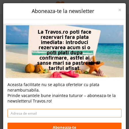
ACASA
×
Aboneaza-te la newsletter
PROMO
La Travos.ro poti face
CAUTA REZERVARE
rezervari fara plata
imediata: introduci
OFERTA PERSONALIZATA
rezervarea acum si o
poti plati dupa
DESPRE NOI
confirmare, astfel ai
sanse mari sa pastrezi
Hotel Kempinski Grand Arena
LOGIN
tariful afisat.
CAZARE
Nota
Aceasta facilitate nu se aplica ofertelor cu plata
9.4
9.3
9.0
9.4
nerambursabila.
CHARTER AVION
2182
1109
1181
Prinde vacantele bune inaintea tuturor – aboneaza-te la
evaluari
evaluari
evaluari
newsletterul Travos.ro!
CAZARE + AUTOCAR
nota Travos: 9.5
CONTACT
Bansko, Blagoevgrad, Bulgaria
LANGUAGE
Pirin Street 96, 2770 Bansko, Bulgaria
Aboneaza-te