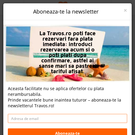
ACASA
×
Aboneaza-te la newsletter
PROMO
La Travos.ro poti face
CAUTA REZERVARE
rezervari fara plata
imediata: introduci
OFERTA PERSONALIZATA
rezervarea acum si o
poti plati dupa
DESPRE NOI
confirmare, astfel ai
sanse mari sa pastrezi
Hotel Royal Grand & Spa
LOGIN
tariful afisat.
CAZARE
Nota
Aceasta facilitate nu se aplica ofertelor cu plata
8.6
8.9
7.0
9.0
nerambursabila.
CHARTER AVION
1434
2271
62
Prinde vacantele bune inaintea tuturor – aboneaza-te la
evaluari
evaluari
evaluari
newsletterul Travos.ro!
CAZARE + AUTOCAR
49 review-uri , nota Travos: 9.1
CONTACT
Kavarna, Dobrici, Bulgaria
LANGUAGE
9650 Kavarna, Bulgaria
Aboneaza-te