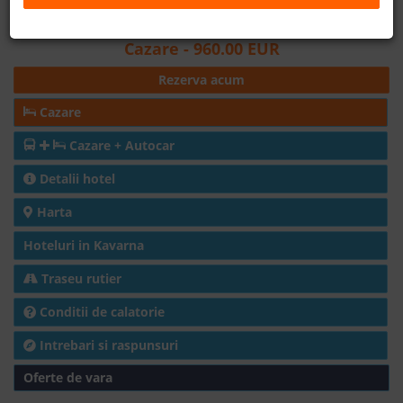
Distanta fata de plaja: 50m
B2B
Cazare
- 960.00 EUR
Rezerva acum
+40 376 444 888
Cazare
LEI
EURO
Cazare + Autocar
Detalii hotel
Harta
Hoteluri in Kavarna
Traseu rutier
Conditii de calatorie
Intrebari si raspunsuri
Oferte de vara