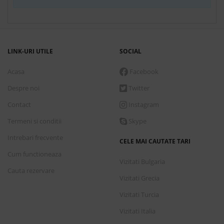
Conditii de plata
7 nopti
cazare incepand de
Marti, 1 Septembrie 2026
LINK-URI UTILE
SOCIAL
993.00 €
Acasa
Facebook
Rezerva
Despre noi
Twitter
Camera Deluxe cu vedere partiala la mare
Contact
Instagram
All inclusive
Termeni si conditii
Skype
Intrebari frecvente
CELE MAI CAUTATE TARI
Conditii de plata
Cum functioneaza
Vizitati Bulgaria
Cauta rezervare
7 nopti
cazare incepand de
Marti, 1 Septembrie 2026
Vizitati Grecia
1,016.00 €
Vizitati Turcia
Rezerva
Vizitati Italia