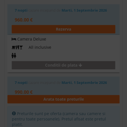
7 nopti
cazare incepand de
Marti, 1 Septembrie 2026
960.00 €
Rezerva
Camera Deluxe
All inclusive
Conditii de plata
7 nopti
cazare incepand de
Marti, 1 Septembrie 2026
990.00 €
Arata toate preturile
Rezerva
Camera Deluxe cu balcon sau terasa
Preturile sunt pe oferta (camera sau camere si
pentru toate persoanele). Pretul afisat este pretul
All inclusive
platit.