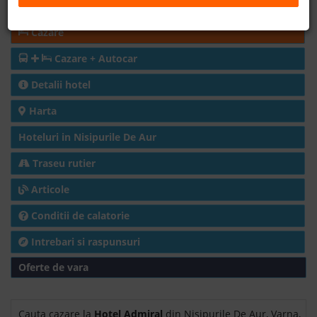
Rezerva acum
B2B
Cazare
Cazare + Autocar
+40 376 444 888
Detalii hotel
LEI
EURO
Harta
Hoteluri in Nisipurile De Aur
Traseu rutier
Articole
Conditii de calatorie
Intrebari si raspunsuri
Oferte de vara
Cauta cazare la
Hotel Admiral
din Nisipurile De Aur, Varna,