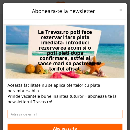
ACASA
×
Aboneaza-te la newsletter
PROMO
La Travos.ro poti face
CAUTA REZERVARE
rezervari fara plata
imediata: introduci
OFERTA PERSONALIZATA
rezervarea acum si o
poti plati dupa
DESPRE NOI
confirmare, astfel ai
sanse mari sa pastrezi
Hotel Admiral
LOGIN
tariful afisat.
CAZARE
Aceasta facilitate nu se aplica ofertelor cu plata
6 review-uri , nota Travos: 8.5
nerambursabila.
CHARTER AVION
Prinde vacantele bune inaintea tuturor – aboneaza-te la
Nisipurile De Aur, Varna, Bulgaria
newsletterul Travos.ro!
CAZARE + AUTOCAR
Golden Sands, 9007 Nisipurile de Aur, Bulgaria
Distanta fata de plaja: 10m
CONTACT
Cazare
- 1,302.00 EUR
LANGUAGE
Aboneaza-te