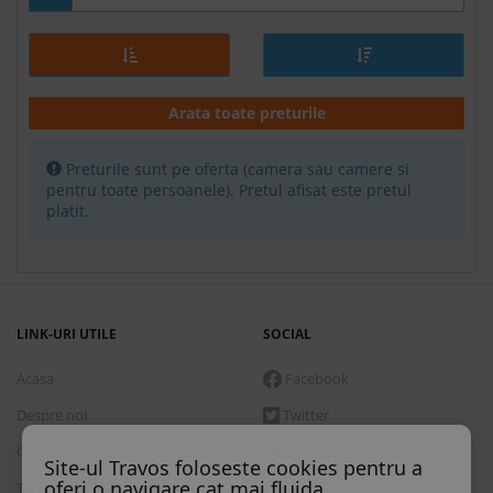
Arata toate preturile
Preturile sunt pe oferta (camera sau camere si
pentru toate persoanele). Pretul afisat este pretul
platit.
LINK-URI UTILE
SOCIAL
Acasa
Facebook
Despre noi
Twitter
Contact
Instagram
Site-ul Travos foloseste cookies pentru a
oferi o navigare cat mai fluida
Termeni si conditii
Skype