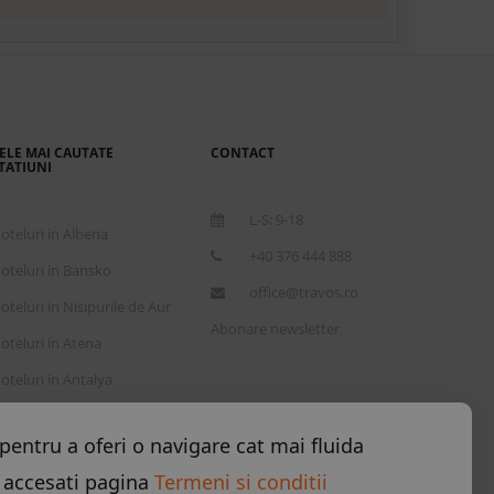
e 2026
ELE MAI CAUTATE
CONTACT
TATIUNI
pentru a oferi o navigare cat mai fluida
L-S: 9-18
oteluri in Albena
 accesati pagina
Termeni si conditii