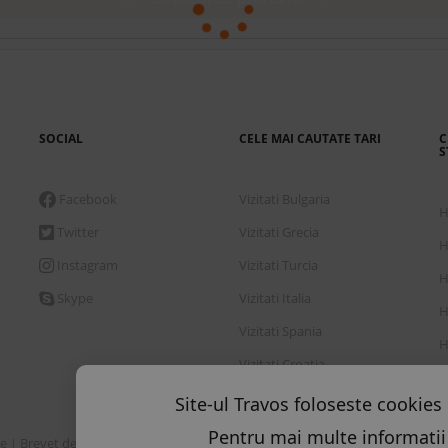
rile pentru
cazare:
7 nopti, incepand de Marti, 1 Septembri
i
ntru toate persoanele). Pretul afisat este pretul platit.
SOCIAL
CELE MAI CAUTATE TARI
C
S
Site-ul Travos foloseste cookies 
Facebook
Vizitati Bulgaria
H
Pentru mai multe informatii