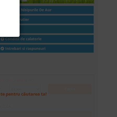
Hoteluri in Nisipurile De Aur
Traseu rutier
Articole
Conditii de calatorie
Intrebari si raspunsuri
i hotelul apasa aici.
Cauta