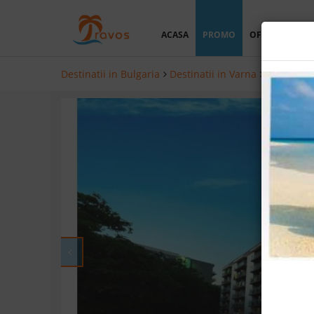
ACASA
PROMO
OFERTA PERSO
Destinatii in Bulgaria
Destinatii in Varna
Hoteluri i