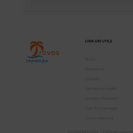
Pretu
Filtreaza ofertele cu termeni de plata convenabil
Preturile sunt pe oferta (camera sau camere si pe
LINK-URI UTILE
Acasa
TRAVOS.RO