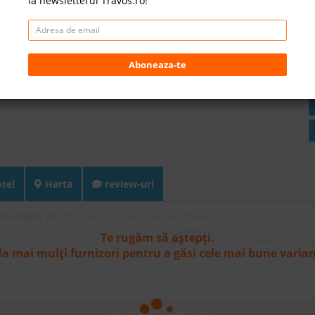
la newsletterul Travos.ro!
Aboneaza-te
otel
Harta
review-uri
ido Mare)
din Nisipurile De Aur, Varna, Bulgaria
Daca vrei sa schimb
Camera 1