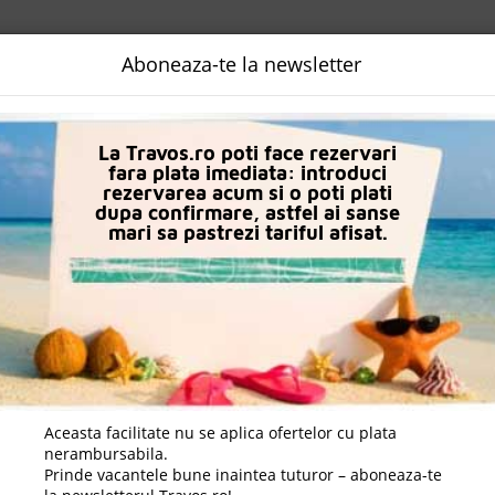
NALIZATA
DESTINATII
LOGIN
EURO
LANGUAGE
B2B
Aboneaza-te la newsletter
n Nisipurile De Aur
Hotel Sh Dolce Mare (Ex Sh Splendido Mare)
La Travos.ro poti face rezervari
fara plata imediata: introduci
rezervarea acum si o poti plati
dupa confirmare, astfel ai sanse
mari sa pastrezi tariful afisat.
Aceasta facilitate nu se aplica ofertelor cu plata
nerambursabila.
Prinde vacantele bune inaintea tuturor – aboneaza-te