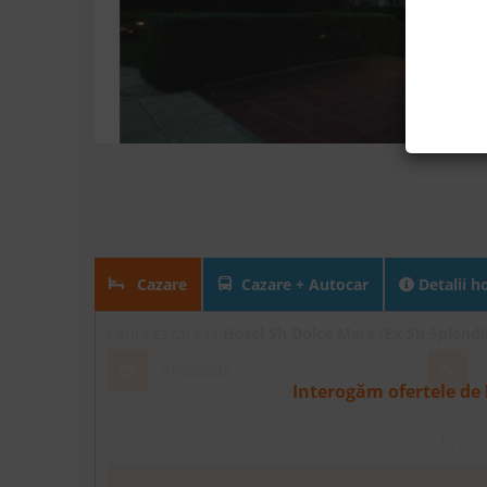
Cazare
Cazare + Autocar
Detalii h
Cauta cazare la
Hotel Sh Dolce Mare (Ex Sh Splend