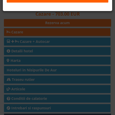
Distanta fata de plaja: 400m
B2B
Cazare
- 703.00 EUR
Rezerva acum
+40 376 444 888
Cazare
LEI
EURO
Cazare + Autocar
Detalii hotel
Harta
Hoteluri in Nisipurile De Aur
Traseu rutier
Articole
Conditii de calatorie
Intrebari si raspunsuri