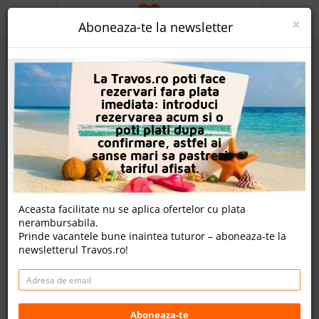
ACASA
×
Aboneaza-te la newsletter
PROMO
La Travos.ro poti face
CAUTA REZERVARE
rezervari fara plata
imediata: introduci
OFERTA PERSONALIZATA
rezervarea acum si o
poti plati dupa
DESPRE NOI
confirmare, astfel ai
sanse mari sa pastrezi
Hotel Havana Casino & Spa
LOGIN
tariful afisat.
CAZARE
Nota
Aceasta facilitate nu se aplica ofertelor cu plata
8.4
8.7
7.0
9.0
nerambursabila.
CHARTER AVION
832
2095
122
Prinde vacantele bune inaintea tuturor – aboneaza-te la
evaluari
evaluari
evaluari
newsletterul Travos.ro!
CAZARE + AUTOCAR
14 review-uri , nota Travos: 9.2
CONTACT
Nisipurile De Aur, Varna, Bulgaria
LANGUAGE
Golden Sands, 9007 Nisipurile de Aur, Bulgaria
Aboneaza-te