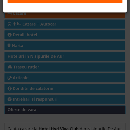
Rezerva acum
B2B
Cazare
Cazare + Autocar
+40 376 444 888
Detalii hotel
LEI
EURO
Harta
Hoteluri in Nisipurile De Aur
Traseu rutier
Articole
Conditii de calatorie
Intrebari si raspunsuri
Oferte de vara
Cauta cazare la
Hotel Hvd Viva Club
din Nisipurile De Aur,