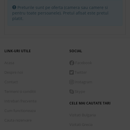
Standard - 1 x double room
Preturile sunt pe oferta (camera sau camere si
pentru toate persoanele). Pretul afisat este pretul
Ultra all inclusive
platit.
Conditii de plata
7 nopti
cazare incepand de
Marti, 1 Septembrie 2026
LINK-URI UTILE
SOCIAL
1,255.00 €
Acasa
Facebook
Rezerva
Despre noi
Twitter
Camera Superior
Contact
Instagram
Ultra all inclusive
Termeni si conditii
Skype
Intrebari frecvente
CELE MAI CAUTATE TARI
Conditii de plata
Cum functioneaza
Vizitati Bulgaria
Cauta rezervare
7 nopti
cazare incepand de
Marti, 1 Septembrie 2026
Vizitati Grecia