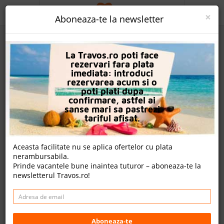
ACASA
×
Aboneaza-te la newsletter
PROMO
La Travos.ro poti face
CAUTA REZERVARE
rezervari fara plata
imediata: introduci
OFERTA PERSONALIZATA
rezervarea acum si o
poti plati dupa
DESPRE NOI
confirmare, astfel ai
sanse mari sa pastrezi
Hotel Hvd Viva Club
LOGIN
tariful afisat.
CAZARE
Aceasta facilitate nu se aplica ofertelor cu plata
17 review-uri , nota Travos: 9.1
nerambursabila.
CHARTER AVION
Prinde vacantele bune inaintea tuturor – aboneaza-te la
Nisipurile De Aur, Varna, Bulgaria
newsletterul Travos.ro!
CAZARE + AUTOCAR
Golden Sands, 9007 Nisipurile de Aur, Bulgaria
Distanta fata de plaja: 800m
CONTACT
Cazare
- 1,163.00 EUR
LANGUAGE
Aboneaza-te