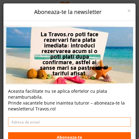
ACASA
×
Aboneaza-te la newsletter
PROMO
La Travos.ro poti face
CAUTA REZERVARE
rezervari fara plata
imediata: introduci
OFERTA PERSONALIZATA
rezervarea acum si o
poti plati dupa
DESPRE NOI
confirmare, astfel ai
sanse mari sa pastrezi
Hotel Madara Park
LOGIN
tariful afisat.
CAZARE
Nota
Aceasta facilitate nu se aplica ofertelor cu plata
7.6
8.0
8.0
8.2
nerambursabila.
CHARTER AVION
1005
2305
243
Prinde vacantele bune inaintea tuturor – aboneaza-te la
evaluari
evaluari
evaluari
newsletterul Travos.ro!
CAZARE + AUTOCAR
7 review-uri , nota Travos: 8.3
CONTACT
Nisipurile De Aur, Varna, Bulgaria
LANGUAGE
Golden Sands, 9007 Nisipurile de Aur, Bulgaria
Aboneaza-te