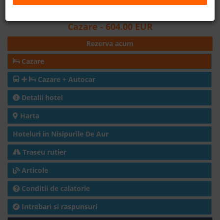
Distanta fata de plaja: 450m
B2B
Cazare
- 604.00 EUR
Rezerva acum
+40 376 444 888
Cazare
LEI
EURO
Cazare + Autocar
Detalii hotel
Harta
Hoteluri in Nisipurile De Aur
Traseu rutier
Articole
Conditii de calatorie
Intrebari si raspunsuri