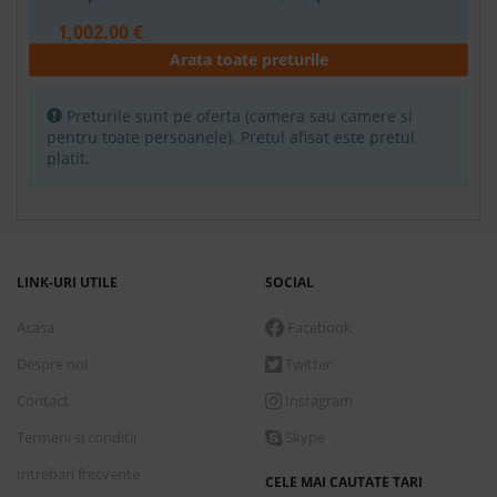
1,002.00 €
Arata toate preturile
Rezerva
Camera Promo
Preturile sunt pe oferta (camera sau camere si
pentru toate persoanele). Pretul afisat este pretul
All inclusive
platit.
Conditii de plata
7 nopti
cazare incepand de
Marti, 1 Septembrie 2026
LINK-URI UTILE
SOCIAL
1,082.00 €
Acasa
Facebook
Rezerva
Despre noi
Twitter
Camera Standard
Contact
Instagram
All Inclusive
Termeni si conditii
Skype
Intrebari frecvente
CELE MAI CAUTATE TARI
Conditii de plata