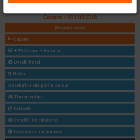
Distanta fata de plaja: 25m
B2B
Cazare
- 991.00 EUR
Rezerva acum
+40 376 444 888
Cazare
LEI
EURO
Cazare + Autocar
Detalii hotel
Harta
Hoteluri in Nisipurile De Aur
Traseu rutier
Articole
Conditii de calatorie
Intrebari si raspunsuri