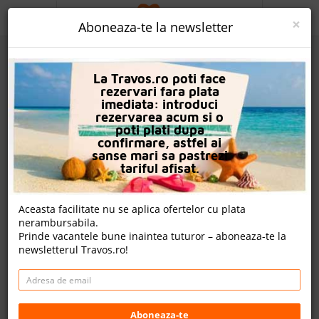
ACASA
×
Aboneaza-te la newsletter
PROMO
La Travos.ro poti face
CAUTA REZERVARE
rezervari fara plata
imediata: introduci
OFERTA PERSONALIZATA
rezervarea acum si o
poti plati dupa
DESPRE NOI
confirmare, astfel ai
sanse mari sa pastrezi
Hotel Palm Beach
LOGIN
tariful afisat.
CAZARE
Nota
Aceasta facilitate nu se aplica ofertelor cu plata
8.0
8.3
7.0
7.5
nerambursabila.
CHARTER AVION
953
979
85
Prinde vacantele bune inaintea tuturor – aboneaza-te la
evaluari
evaluari
evaluari
newsletterul Travos.ro!
CAZARE + AUTOCAR
13 review-uri , nota Travos: 6.7
CONTACT
Nisipurile De Aur, Varna, Bulgaria
LANGUAGE
Golden Sands Resort, 9007 Nisipurile de Aur, Bulgaria
Aboneaza-te