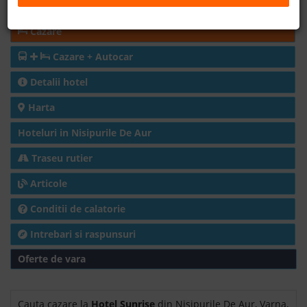
Rezerva acum
B2B
Cazare
Cazare + Autocar
+40 376 444 888
Detalii hotel
LEI
EURO
Harta
Hoteluri in Nisipurile De Aur
Traseu rutier
Articole
Conditii de calatorie
Intrebari si raspunsuri
Oferte de vara
Cauta cazare la
Hotel Sunrise
din Nisipurile De Aur, Varna,