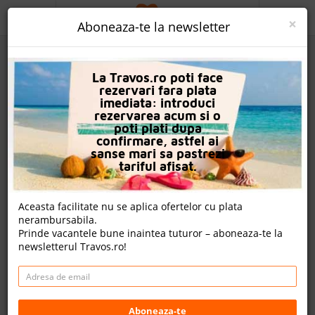
ACASA
×
Aboneaza-te la newsletter
PROMO
La Travos.ro poti face
CAUTA REZERVARE
rezervari fara plata
imediata: introduci
OFERTA PERSONALIZATA
rezervarea acum si o
poti plati dupa
DESPRE NOI
confirmare, astfel ai
sanse mari sa pastrezi
Hotel Sunrise
LOGIN
tariful afisat.
CAZARE
Aceasta facilitate nu se aplica ofertelor cu plata
12 review-uri , nota Travos: 7.1
nerambursabila.
CHARTER AVION
Prinde vacantele bune inaintea tuturor – aboneaza-te la
Nisipurile De Aur, Varna, Bulgaria
newsletterul Travos.ro!
CAZARE + AUTOCAR
Golden Sands, 9007 Nisipurile de Aur, Bulgaria
Distanta fata de plaja: 400m
CONTACT
Cazare
- 803.00 EUR
LANGUAGE
Aboneaza-te