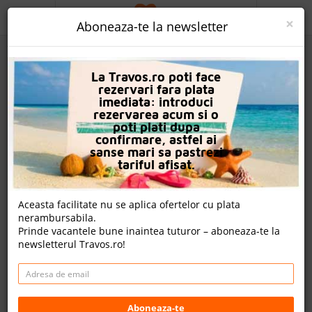
ACASA
×
Aboneaza-te la newsletter
PROMO
La Travos.ro poti face
CAUTA REZERVARE
rezervari fara plata
imediata: introduci
OFERTA PERSONALIZATA
rezervarea acum si o
poti plati dupa
DESPRE NOI
confirmare, astfel ai
sanse mari sa pastrezi
Sunrise All Suites Resort
LOGIN
tariful afisat.
CAZARE
Nota
Aceasta facilitate nu se aplica ofertelor cu plata
8.6
8.0
7.0
8.3
nerambursabila.
CHARTER AVION
1948
447
193
Prinde vacantele bune inaintea tuturor – aboneaza-te la
evaluari
evaluari
evaluari
newsletterul Travos.ro!
CAZARE + AUTOCAR
57 review-uri , nota Travos: 8.5
CONTACT
Obzor, Burgas, Bulgaria
LANGUAGE
Obzor, 8250 Obzor, Bulgaria
Aboneaza-te