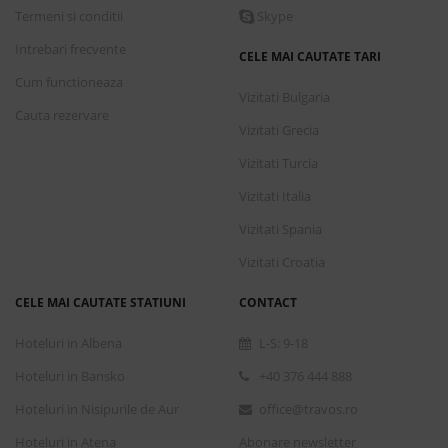
Termeni si conditii
Skype
Intrebari frecvente
CELE MAI CAUTATE TARI
Cum functioneaza
Vizitati Bulgaria
Cauta rezervare
Vizitati Grecia
Vizitati Turcia
Vizitati Italia
Vizitati Spania
Vizitati Croatia
CELE MAI CAUTATE STATIUNI
CONTACT
Hoteluri in Albena
L-S: 9-18
Hoteluri in Bansko
+40 376 444 888
Hoteluri in Nisipurile de Aur
office@travos.ro
Hoteluri in Atena
Abonare newsletter