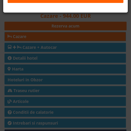
Distanta fata de plaja: 370m
B2B
Cazare
- 944.00 EUR
Rezerva acum
+40 376 444 888
Cazare
LEI
EURO
Cazare + Autocar
Detalii hotel
Harta
Hoteluri in Obzor
Traseu rutier
Articole
Conditii de calatorie
Intrebari si raspunsuri