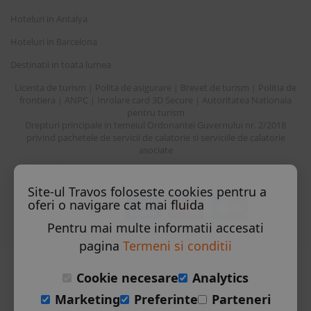
Hoteluri in Antalya
Hoteluri in Barcelona
Destinatii in toata lumea
Licenta de turism
Polita de asigurare
Brevet de turism
Politia de
|
|
|
frontiera
ANPC
Inrolare card 3D Secure
Autoritatea Nationala
|
|
|
pentru turism
Drepturi principale in temeiul Ordonantei Guvernului nr. 2/2018
privind pachetele de servicii de calatorie si serviciile de calatorie
asociate
Sunair Consulting Srl este operator de date cu caracter personal
inregistrata la ANSPDCP cu nr. 22412.
Site-ul Travos foloseste cookies pentru a
oferi o navigare cat mai fluida
Pentru mai multe informatii accesati
pagina
Termeni si conditii
Cookie necesare
Analytics
Marketing
Preferinte
Parteneri