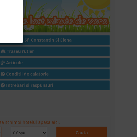
Hoteluri in Sf. Constantin Si Elena
Traseu rutier
Articole
Conditii de calatorie
Intrebari si raspunsuri
sa schimbi hotelul apasa aici.
Cauta