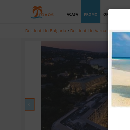
ACASA
PROMO
OFERTA PERSO
Destinatii in Bulgaria
Destinatii in Varna
Hoteluri i