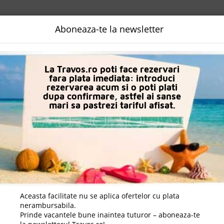
NALIZATA
DESTINATII
LOGIN
EURO
LANGUAGE
B2B
Aboneaza-te la newsletter
n Sf. Constantin Si Elena
Ensana Aquahouse (Ex Aquahouse Hotel 
La Travos.ro poti face rezervari
fara plata imediata: introduci
rezervarea acum si o poti plati
dupa confirmare, astfel ai sanse
mari sa pastrezi tariful afisat.
Aceasta facilitate nu se aplica ofertelor cu plata
nerambursabila.
Prinde vacantele bune inaintea tuturor – aboneaza-te