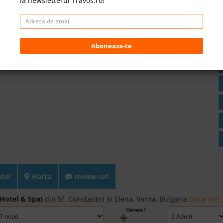
la newsletterul Travos.ro!
Aboneaza-te
otel
Harta
review-uri
Hotel & Spa)
din Sf. Constantin Si Elena, Varna, Bulgaria
Daca vrei 
Camera 1