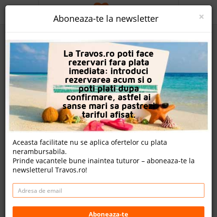
ACASA
×
Aboneaza-te la newsletter
PROMO
La Travos.ro poti face
CAUTA REZERVARE
rezervari fara plata
imediata: introduci
OFERTA PERSONALIZATA
rezervarea acum si o
poti plati dupa
DESPRE NOI
confirmare, astfel ai
sanse mari sa pastrezi
Grand Hotel Sunny Beach
LOGIN
tariful afisat.
CAZARE
Nota
Aceasta facilitate nu se aplica ofertelor cu plata
8.2
8.1
8.0
8.6
nerambursabila.
CHARTER AVION
1126
924
846
Prinde vacantele bune inaintea tuturor – aboneaza-te la
evaluari
evaluari
evaluari
newsletterul Travos.ro!
CAZARE + AUTOCAR
45 review-uri , nota Travos: 8.8
CONTACT
Sunny Beach, Burgas, Bulgaria
LANGUAGE
Sunny Beach, 8230 Sunny Beach, Bulgaria
Aboneaza-te