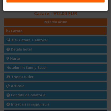
Distanta fata de plaja: 20m
B2B
Cazare
- 912.00 EUR
Rezerva acum
+40 376 444 888
Cazare
LEI
EURO
Cazare + Autocar
Detalii hotel
Harta
Hoteluri in Sunny Beach
Traseu rutier
Articole
Conditii de calatorie
Intrebari si raspunsuri