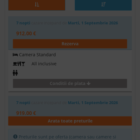
7 nopti
cazare incepand de
Marti, 1 Septembrie 2026
912.00 €
Rezerva
Camera Standard
All inclusive
Conditii de plata
7 nopti
cazare incepand de
Marti, 1 Septembrie 2026
919.00 €
Arata toate preturile
Rezerva
Camera Economy
Preturile sunt pe oferta (camera sau camere si