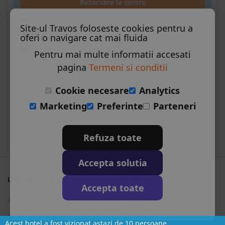
Rezervare la cerere
Camera Standard
Site-ul Travos foloseste cookies pentru a
All inclusive
oferi o navigare cat mai fluida
Pentru mai multe informatii accesati
Conditii de plata
pagina
Termeni si conditii
Cookie necesare
Analytics
Preturile sunt pe oferta (camera sau camere si
Marketing
Preferinte
Parteneri
pentru toate persoanele). Pretul afisat este pretul
platit.
Refuza toate
Accepta solutia
LINK-URI UTILE
SOCIAL
Accepta toate
Acasa
Facebook
Despre noi
Twitter
Acest hotel a fost vizionat astazi de 10 persoane