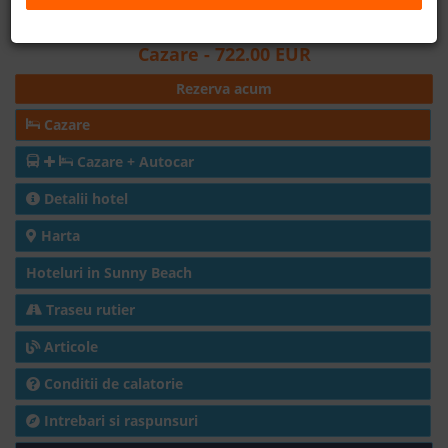
Distanta fata de plaja: 250m
B2B
Cazare
- 722.00 EUR
Rezerva acum
+40 376 444 888
Cazare
LEI
EURO
Cazare + Autocar
Detalii hotel
Harta
Hoteluri in Sunny Beach
Traseu rutier
Articole
Conditii de calatorie
Intrebari si raspunsuri