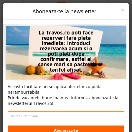
ACASA
×
Aboneaza-te la newsletter
PROMO
La Travos.ro poti face
CAUTA REZERVARE
rezervari fara plata
imediata: introduci
OFERTA PERSONALIZATA
rezervarea acum si o
poti plati dupa
DESPRE NOI
confirmare, astfel ai
sanse mari sa pastrezi
Hotel Mena Palace
LOGIN
tariful afisat.
CAZARE
Nota
Aceasta facilitate nu se aplica ofertelor cu plata
8.4
7.2
8.0
7.9
nerambursabila.
CHARTER AVION
1030
262
242
Prinde vacantele bune inaintea tuturor – aboneaza-te la
evaluari
evaluari
evaluari
newsletterul Travos.ro!
CAZARE + AUTOCAR
9 review-uri , nota Travos: 8.0
CONTACT
Sunny Beach, Burgas, Bulgaria
LANGUAGE
Sunny Beach, 8240 Sunny Beach, Bulgaria
Aboneaza-te