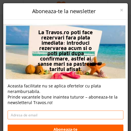
ACASA
×
Aboneaza-te la newsletter
PROMO
La Travos.ro poti face
CAUTA REZERVARE
rezervari fara plata
imediata: introduci
OFERTA PERSONALIZATA
rezervarea acum si o
poti plati dupa
DESPRE NOI
confirmare, astfel ai
sanse mari sa pastrezi
Hotel Tia Maria
LOGIN
tariful afisat.
CAZARE
Nota
Aceasta facilitate nu se aplica ofertelor cu plata
6.6
9.0
5.0
6.7
nerambursabila.
CHARTER AVION
1266
o
233
Prinde vacantele bune inaintea tuturor – aboneaza-te la
evaluari
evaluare
evaluari
newsletterul Travos.ro!
CAZARE + AUTOCAR
Un review , nota Travos: 4.8
CONTACT
Sunny Beach, Burgas, Bulgaria
LANGUAGE
Sunny Beach, 8230 Sunny Beach, Bulgaria
Aboneaza-te