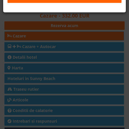
Distanta fata de plaja: 350m
B2B
Cazare
- 332.00 EUR
Rezerva acum
+40 376 444 888
Cazare
LEI
EURO
Cazare + Autocar
Detalii hotel
Harta
Hoteluri in Sunny Beach
Traseu rutier
Articole
Conditii de calatorie
Intrebari si raspunsuri