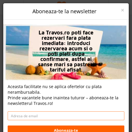
ACASA
×
Aboneaza-te la newsletter
PROMO
La Travos.ro poti face
CAUTA REZERVARE
rezervari fara plata
imediata: introduci
OFERTA PERSONALIZATA
rezervarea acum si o
poti plati dupa
DESPRE NOI
confirmare, astfel ai
sanse mari sa pastrezi
Hotel St. George Palace
LOGIN
tariful afisat.
CAZARE
Aceasta facilitate nu se aplica ofertelor cu plata
nota Travos: 8.0
nerambursabila.
CHARTER AVION
Prinde vacantele bune inaintea tuturor – aboneaza-te la
Sveti Vlas, Burgas, Bulgaria
newsletterul Travos.ro!
CAZARE + AUTOCAR
Sveti Vlas,Burgas,Bulgaria
Distanta fata de plaja: 400m
CONTACT
Cazare
- 605.00 EUR
LANGUAGE
Aboneaza-te