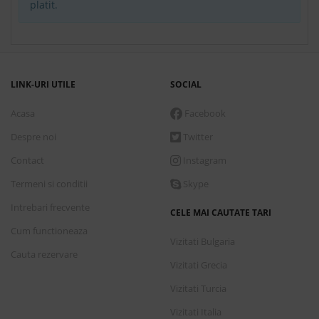
platit.
Conditii de plata
7 nopti
cazare incepand de
Marti, 1 Septembrie 2026
LINK-URI UTILE
SOCIAL
623.00 €
Acasa
Facebook
Rezerva
Despre noi
Twitter
Camera Economy
Contact
Instagram
All inclusive
Termeni si conditii
Skype
Intrebari frecvente
CELE MAI CAUTATE TARI
Conditii de plata
Cum functioneaza
Vizitati Bulgaria
Cauta rezervare
7 nopti
cazare incepand de
Marti, 1 Septembrie 2026
Vizitati Grecia
644.00 €
Vizitati Turcia
Rezerva
Vizitati Italia