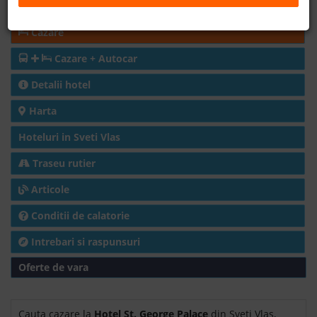
Rezervare la cerere
B2B
Cazare
Cazare + Autocar
+40 376 444 888
Detalii hotel
LEI
EURO
Harta
Hoteluri in Sveti Vlas
Traseu rutier
Articole
Conditii de calatorie
Intrebari si raspunsuri
Oferte de vara
Cauta cazare la
Hotel St. George Palace
din Sveti Vlas,