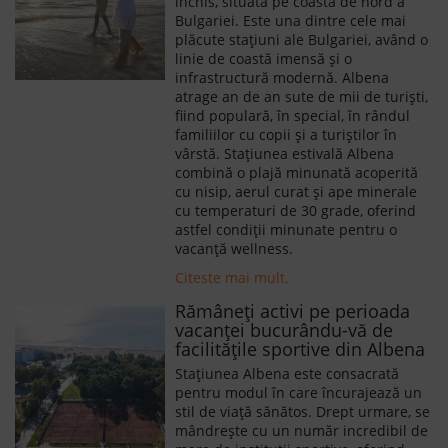
închis, situată pe coasta de nord a
Bulgariei. Este una dintre cele mai
plăcute staţiuni ale Bulgariei, având o
linie de coastă imensă și o
infrastructură modernă. Albena
atrage an de an sute de mii de turişti,
fiind populară, în special, în rândul
familiilor cu copii și a turiştilor în
vârstă. Stațiunea estivală Albena
combină o plajă minunată acoperită
cu nisip, aerul curat și ape minerale
cu temperaturi de 30 grade, oferind
astfel condiții minunate pentru o
vacanță wellness.
Citeste mai mult.
Rămâneți activi pe perioada
vacanței bucurându-vă de
facilitățile sportive din Albena
Staţiunea Albena este consacrată
pentru modul în care încurajează un
stil de viaţă sănătos. Drept urmare, se
mândreşte cu un număr incredibil de