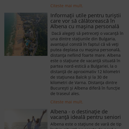
Citeste mai mult.
Informații utile pentru turiștii
care vor să călătorească în
Albena cu mașina personală
Dacă alegeți să petreceți o vacanță în
una dintre stațiunile din Bulgaria,
avantajul constă în faptul că vă veți
putea deplasa cu mașina personală,
distanța nefiind foarte mare. Albena
este o stațiune de vacanță situată în
partea nord-estică a Bulgariei, la o
distanță de aproximativ 12 kilometri
de stațiunea Balcik și la 30 de
kilometri de Varna. Distanța dintre
București și Albena diferă în funcție
de traseul ales.
Citeste mai mult.
Albena - o destinație de
vacanță ideală pentru seniori
Albena este o stațiune de vară de tip