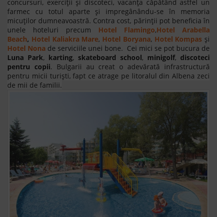
concursuri, exerciții și discoteci, vacanța căpătând astfel un
farmec cu totul aparte și impregânându-se în memoria
micuților dumneavoastră. Contra cost, părinţii pot beneficia în
unele hoteluri precum
Hotel Flamingo
,
Hotel Arabella
Beach
,
Hotel Kaliakra Mare
,
Hotel Boryana
,
Hotel Kompas
şi
Hotel Nona
de serviciile unei bone. Cei mici se pot bucura de
Luna Park
,
karting
,
skateboard
school
,
minigolf
,
discoteci
pentru copii
. Bulgarii au creat o adevărată infrastructură
pentru micii turiști, fapt ce atrage pe litoralul din Albena zeci
de mii de familii.