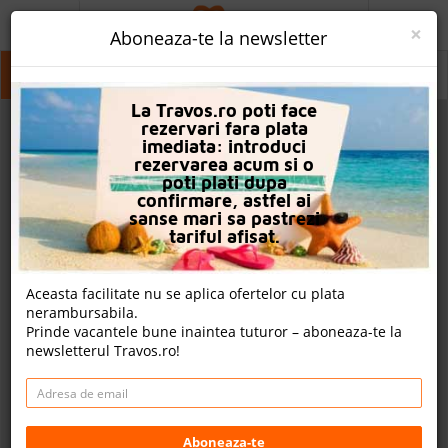
ACASA
×
Aboneaza-te la newsletter
PROMO
Albena
Albena
La Travos.ro poti face
CAUTA REZERVARE
rezervari fara plata
imediata: introduci
OFERTA PERSONALIZATA
rezervarea acum si o
poti plati dupa
DESPRE NOI
confirmare, astfel ai
sanse mari sa pastrezi
LOGIN
tariful afisat.
CAZARE
Aceasta facilitate nu se aplica ofertelor cu plata
nerambursabila.
CHARTER AVION
Prinde vacantele bune inaintea tuturor – aboneaza-te la
newsletterul Travos.ro!
CAZARE + AUTOCAR
2
CONTACT
Cauta
LANGUAGE
Aboneaza-te