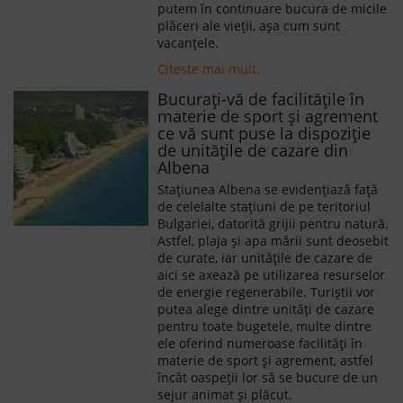
putem în continuare bucura de micile
plăceri ale vieții, așa cum sunt
vacanțele.
Citeste mai mult.
Bucurați-vă de facilitățile în
materie de sport și agrement
ce vă sunt puse la dispoziție
de unitățile de cazare din
Albena
Stațiunea Albena se evidențiază față
de celelalte stațiuni de pe teritoriul
Bulgariei, datorită grijii pentru natură.
Astfel, plaja și apa mării sunt deosebit
de curate, iar unitățile de cazare de
aici se axează pe utilizarea resurselor
de energie regenerabile. Turiștii vor
putea alege dintre unități de cazare
pentru toate bugetele, multe dintre
ele oferind numeroase facilități în
materie de sport și agrement, astfel
încât oaspeții lor să se bucure de un
sejur animat și plăcut.