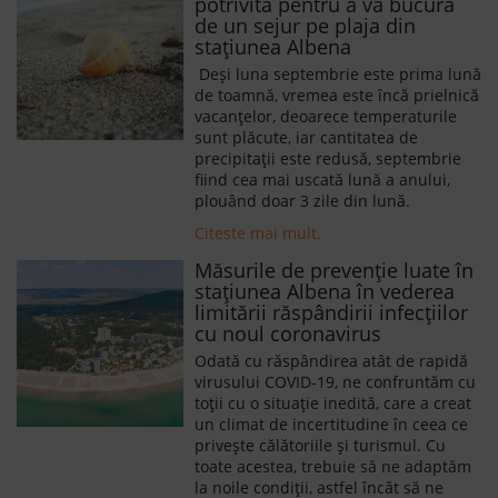
potrivită pentru a vă bucura
de un sejur pe plaja din
stațiunea Albena
Deși luna septembrie este prima lună
de toamnă, vremea este încă prielnică
vacanțelor, deoarece temperaturile
sunt plăcute, iar cantitatea de
precipitații este redusă, septembrie
fiind cea mai uscată lună a anului,
plouând doar 3 zile din lună.
Citeste mai mult.
Măsurile de prevenție luate în
stațiunea Albena în vederea
limitării răspândirii infecțiilor
cu noul coronavirus
Odată cu răspândirea atât de rapidă
virusului COVID-19, ne confruntăm cu
toții cu o situație inedită, care a creat
un climat de incertitudine în ceea ce
privește călătoriile și turismul. Cu
toate acestea, trebuie să ne adaptăm
la noile condiții, astfel încât să ne