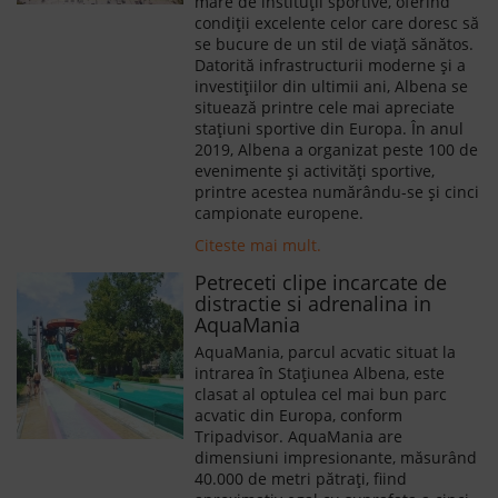
mare de instituţii sportive, oferind
condiţii excelente celor care doresc să
se bucure de un stil de viaţă sănătos.
Datorită infrastructurii moderne şi a
investiţiilor din ultimii ani, Albena se
situează printre cele mai apreciate
stațiuni sportive din Europa. În anul
2019, Albena a organizat peste 100 de
evenimente și activități sportive,
printre acestea numărându-se și cinci
campionate europene.
Citeste mai mult.
Petreceti clipe incarcate de
distractie si adrenalina in
AquaMania
AquaMania, parcul acvatic situat la
intrarea în Stațiunea Albena, este
clasat al optulea cel mai bun parc
acvatic din Europa, conform
Tripadvisor. AquaMania are
dimensiuni impresionante, măsurând
40.000 de metri pătrați, fiind