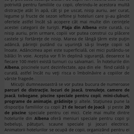
potrivită pentru familiile cu copii, oferindu-le acestora multă
distracție atât în apă, cât și pe uscat, nisip auriu, aer curat,
legume și fructe de sezon ieftine și hoteluri care și-au gândit
ofertele astfel încât să acopere cât mai multe din cerințele
acestei categorii de turiști.
Plaja din Albena
este curată, cu
nisip auriu, prin urmare, copiii vor putea construi cu plăcere
castele și fortărețe de nisip. Marea de lângă țărm este puțin
adâncă, părinții putând cu ușurință să-și învețe copiii să
înoate. Adâncimea apei este superficială, cei mici putându-se
bălăci în voie. Aceștia vor fi în deplină siguranță, deoarece la
fiecare 100 metri există turnuri cu salvamari. În hotelurile din
Albena
, piscinele sunt dezinfectate, apa din ele fiind caldă și
curată, astfel încât nu veți risca o îmbolnăvire a copiilor de
vârste fragede.
Micuţii dumneavoastră se vor putea bucura de numeroase
parcuri de distracţie
,
locuri de joacă
,
trenuleţe
,
camere de
joacă
,
tobogane
,
piscine speciale pentru copii
,
mini-cluburi,
programe de animație
,
grădiniţe
şi altele. Stațiunea pune la
dispoziția familiilor cu copii
21 de locuri de joacă
și peste
20
de piscine
speciale pentru cei mici. Cele mai multe dintre
hotelurile din
Albena
oferă meniuri speciale pentru copii și
bebeluși, pătuțuri, scaune speciale și jocuri electrice.
Animatorii hotelurilor se ocupă de copii, organizând pentru ei