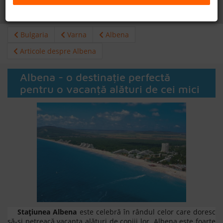
Daca doresti sa cauti
cazare +
avion apasa aici!
B2B
Bulgaria
Varna
Albena
+40 376 444 888
Articole despre Albena
LEI
EURO
Albena - o destinație perfectă
pentru o vacanță alături de cei mici
Stațiunea Albena
este celebră în rândul celor care doresc
să-și petreacă vacanța alături de copiii lor.
Albena este foarte