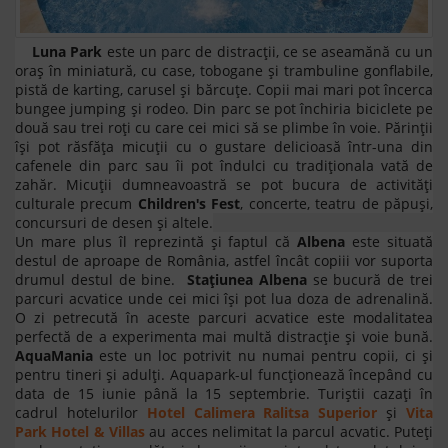
Luna Park
este un parc de distracții, ce se aseamănă cu un
oraş în miniatură, cu case, tobogane și trambuline gonflabile,
pistă de karting, carusel și bărcuțe. Copii mai mari pot încerca
bungee jumping şi rodeo. Din parc se pot închiria biciclete pe
două sau trei roţi cu care cei mici să se plimbe în voie. Părinţii
îşi pot răsfăţa micuţii cu o gustare delicioasă într-una din
cafenele din parc sau îi pot îndulci cu tradiționala vată de
zahăr. Micuții dumneavoastră se pot bucura de activități
culturale precum
Childrenʹs Fest
, concerte, teatru de păpuși,
concursuri de desen și altele.
Un mare plus îl reprezintă și faptul că
Albena
este situată
destul de aproape de România, astfel încât copiii vor suporta
drumul destul de bine.
Stațiunea Albena
se bucură de trei
parcuri acvatice unde cei mici își pot lua doza de adrenalină.
O zi petrecută în aceste parcuri acvatice este modalitatea
perfectă de a experimenta mai multă distracție și voie bună.
AquaMania
este un loc potrivit nu numai pentru copii, ci și
pentru tineri și adulți. Aquapark-ul funcționează începând cu
data de 15 iunie până la 15 septembrie. Turiștii cazați în
cadrul hotelurilor
Hotel Calimera Ralitsa Superior
și
Vita
Park Hotel & Villas
au acces nelimitat la parcul acvatic. Puteți