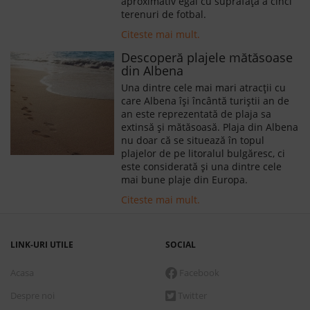
aproximativ egal cu suprafața a cinci
terenuri de fotbal.
Citeste mai mult.
Descoperă plajele mătăsoase
din Albena
Una dintre cele mai mari atracții cu
care Albena își încântă turiștii an de
an este reprezentată de plaja sa
extinsă și mătăsoasă. Plaja din Albena
nu doar că se situează în topul
plajelor de pe litoralul bulgăresc, ci
este considerată și una dintre cele
mai bune plaje din Europa.
Citeste mai mult.
LINK-URI UTILE
SOCIAL
Acasa
Facebook
Despre noi
Twitter