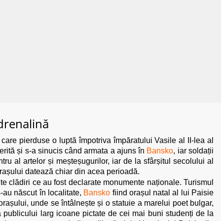
adrenalină
care pierduse o luptă împotriva împăratului Vasile al II-lea al
uferită și s-a sinucis când armata a ajuns în
Bansko
, iar soldații
ru al artelor și meșteșugurilor, iar de la sfârșitul secolului al
 orașului datează chiar din acea perioadă.
lte clădiri ce au fost declarate monumente naționale. Turismul
s-au născut în localitate,
Bansko
fiind orașul natal al lui Paisie
orașului, unde se întâlnește și o statuie a marelui poet bulgar,
 publicului larg icoane pictate de cei mai buni studenți de la