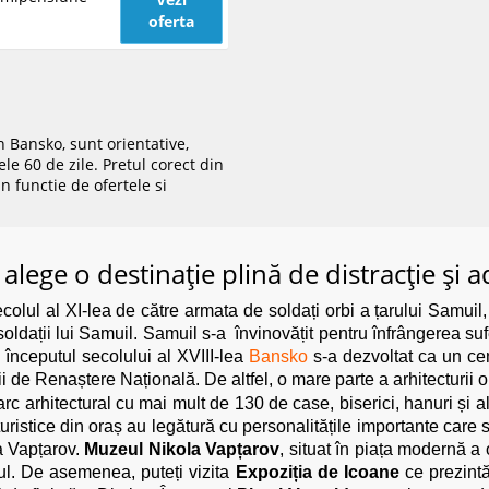
oferta
n Bansko, sunt orientative,
le 60 de zile. Pretul corect din
n functie de ofertele si
alege o destinație plină de distracție și 
olul al XI-lea de către armata de soldați orbi a țarului Samuil, 
e soldații lui Samuil. Samuil s-a învinovățit pentru înfrângerea s
 începutul secolului al XVIII-lea
Bansko
s-a dezvoltat ca un cent
ării de Renaștere Națională. De altfel, o mare parte a arhitecturii
c arhitectural cu mai mult de 130 de case, biserici, hanuri și a
r turistice din oraș au legătură cu personalitățile importante care 
la Vapțarov.
Muzeul Nikola Vapțarov
, situat în piața modernă a 
tul. De asemenea, puteți vizita
Expoziția de Icoane
ce prezintă