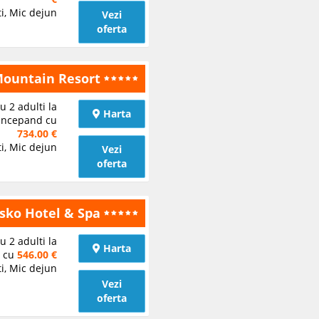
i, Mic dejun
Vezi
oferta
Mountain Resort
u 2 adulti la
Harta
incepand cu
734.00 €
i, Mic dejun
Vezi
oferta
ko Hotel & Spa
u 2 adulti la
Harta
d cu
546.00 €
i, Mic dejun
Vezi
oferta