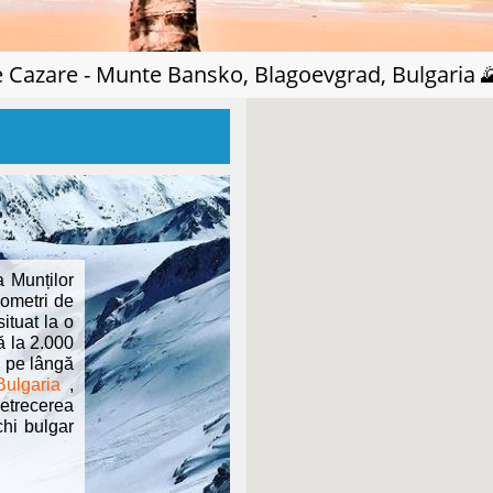
 Cazare - Munte Bansko, Blagoevgrad, Bulgaria 
a Munților
lometri de
ituat la o
ă la 2.000
, pe lângă
Bulgaria
,
petrecerea
chi bulgar