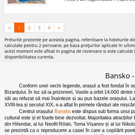
«
1
2
3
4
»
Preturile prezente pe aceasta pagina, referitoare la hotelurile di
calculate pentru 2 persoane, pe baza prețurilor aplicate în ultime
acest moment este afisat in pagina de rezervare si este calculat i
disponibilitatea curenta.
Bansko - 
Conform unei vechi legende, orașul a fost fondat în sec
Bizanțului. În loc să ia prizonieri, Vasile a orbit 14.000 dintr
săi au refuzat să mai înainteze și au pus bazele orașului. La
XVIII-lea și secolul XIX, s-a aflat în primele rânduri ale mișc
Centrul orașului
Bansko
este dispus sub forma unui par
cultural este și el foarte bine dezvoltat. Majoritatea atracțiilo
din Hilendar, al lui Neofit Rilski, Toma Vișanov și al lui Niko
se prezintă ca o reproducere a casei în care a copilărit poe