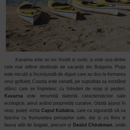
Kavarna este un loc liniștit și rustic și este una dintre
cele mai ieftine destinații de vacanță din Bulgaria. Plaja
este micuță și înconjurată de diguri care au dus la formarea
unui golfuleț. Coasta este variată, pe suprafața sa existând
stânci care se împletesc cu întinderi de nisip și peșteri.
Kavarna
este renumită datorită caracteristicilor sale
ecologice, aerul având proprietăți curative. Odată ajunși în
oraș, puteți vizita
Capul Kaliakra,
care cu siguranță vă va
fascina cu frumusețea peisajelor sale, dar și cu flora și
fauna atât de bogate, precum și
Dealul Chirakman
, unde