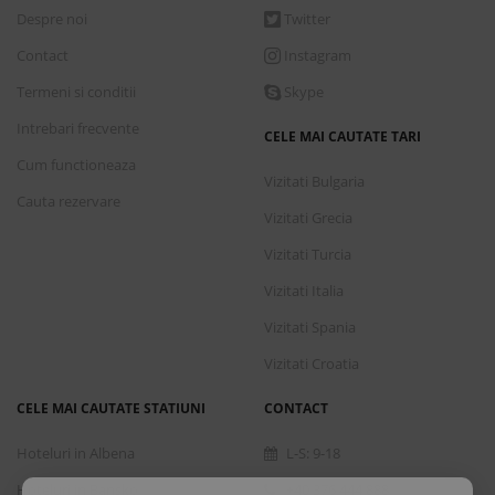
Despre noi
Twitter
Contact
Instagram
Termeni si conditii
Skype
Intrebari frecvente
CELE MAI CAUTATE TARI
Cum functioneaza
Vizitati Bulgaria
Cauta rezervare
Vizitati Grecia
Vizitati Turcia
Vizitati Italia
Vizitati Spania
Vizitati Croatia
CELE MAI CAUTATE STATIUNI
CONTACT
Hoteluri in Albena
L-S: 9-18
Hoteluri in Bansko
+40 376 444 888