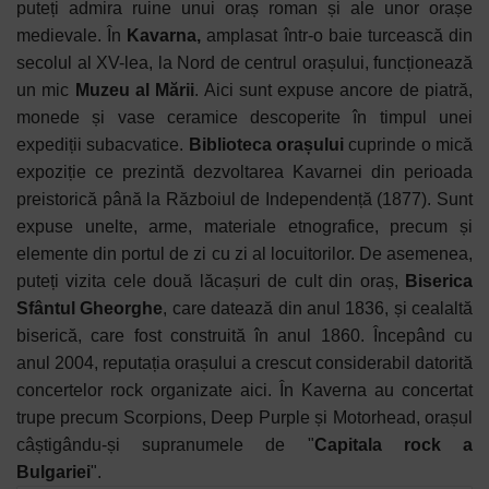
puteți admira ruine unui oraș roman și ale unor orașe
medievale. În
Kavarna,
amplasat într-o baie turcească din
secolul al XV-lea, la Nord de centrul orașului, funcționează
un mic
Muzeu al Mării
. Aici sunt expuse ancore de piatră,
monede și vase ceramice descoperite în timpul unei
expediții subacvatice.
Biblioteca orașului
cuprinde o mică
expoziție ce prezintă dezvoltarea Kavarnei din perioada
preistorică până la Războiul de Independență (1877). Sunt
expuse unelte, arme, materiale etnografice, precum și
elemente din portul de zi cu zi al locuitorilor. De asemenea,
puteți vizita cele două lăcașuri de cult din oraș,
Biserica
Sfântul Gheorghe
, care datează din anul 1836, și cealaltă
biserică, care fost construită în anul 1860. Începând cu
anul 2004, reputația orașului a crescut considerabil datorită
concertelor rock organizate aici. În Kaverna au concertat
trupe precum Scorpions, Deep Purple și Motorhead, orașul
câștigându-și supranumele de "
Capitala rock a
Bulgariei
".