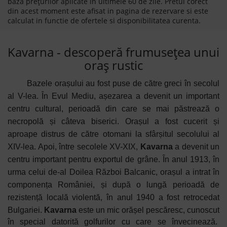
baza prețurilor aplicate în ultimele 60 de zile. Pretul corect
din acest moment este afisat in pagina de rezervare si este
calculat in functie de ofertele si disponibilitatea curenta.
Kavarna - descoperă frumusețea unui
oraș rustic
Bazele orașului au fost puse de către greci în secolul
al V-lea. În Evul Mediu, așezarea a devenit un important
centru cultural, perioadă din care se mai păstrează o
necropolă și câteva biserici. Orașul a fost cucerit și
aproape distrus de către otomani la sfârșitul secolului al
XIV-lea. Apoi, între secolele XV-XIX,
Kavarna
a devenit un
centru important pentru exportul de grâne. În anul 1913, în
urma celui de-al Doilea Război Balcanic, orașul a intrat în
componența României, și după o lungă perioadă de
rezistență locală violentă, în anul 1940 a fost retrocedat
Bulgariei.
Kavarna
este un mic orășel pescăresc, cunoscut
în special datorită golfurilor cu care se învecinează.