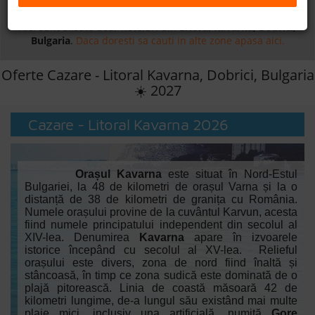
Daca doresti sa cauti
cazare +
avion apasa aici!
B2B
Aici sunt afisate doar hoteluri din
Litoral Kavarna, Dobrici,
Bulgaria
.
Daca doresti sa cauti in alte zone apasa aici.
+40 376 444 888
Oferte Cazare - Litoral Kavarna, Dobrici, Bulgaria
☀️ 2027
LEI
EURO
Cazare - Litoral Kavarna 2026
Orașul Kavarna
este situat în Nord-Estul
Bulgariei, la 48 de kilometri de orașul Varna și la o
distanță de 38 de kilometri de granița cu România.
Numele orașului provine de la cuvântul Karvun, acesta
fiind numele principatului independent din secolul al
XIV-lea. Denumirea
Kavarna
apare în izvoarele
istorice începând cu secolul al XV-lea. Relieful
orașului este divers, zona de nord fiind înaltă și
stâncoasă, în timp ce zona sudică este dominată de o
plajă pitorească. Linia de coastă măsoară 42 de
kilometri lungime, de-a lungul său existând mai multe
plaje mici, inclusiv una artificială, numită
Gore