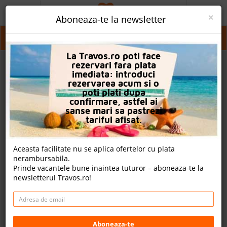
ACASA
×
Aboneaza-te la newsletter
PROMO
Kavarna
La Travos.ro poti face
CAUTA REZERVARE
rezervari fara plata
imediata: introduci
OFERTA PERSONALIZATA
rezervarea acum si o
poti plati dupa
DESPRE NOI
confirmare, astfel ai
sanse mari sa pastrezi
LOGIN
tariful afisat.
CAZARE
Aceasta facilitate nu se aplica ofertelor cu plata
nerambursabila.
CHARTER AVION
Prinde vacantele bune inaintea tuturor – aboneaza-te la
newsletterul Travos.ro!
CAZARE + AUTOCAR
2
CONTACT
Cauta
LANGUAGE
Aboneaza-te