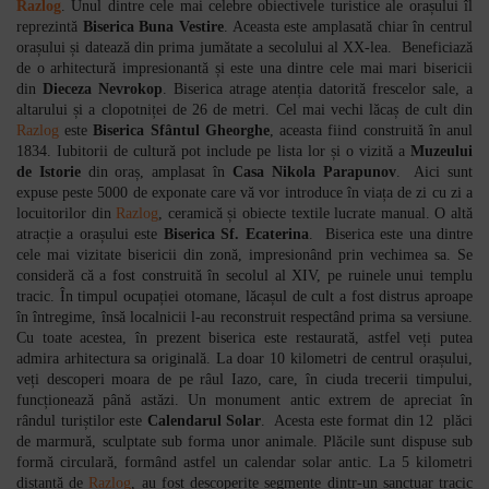
Razlog
. Unul dintre cele mai celebre obiectivele turistice ale orașului îl
reprezintă
Biserica Buna Vestire
. Aceasta este amplasată chiar în centrul
orașului și datează din prima jumătate a secolului al XX-lea. Beneficiază
de o arhitectură impresionantă și este una dintre cele mai mari bisericii
din
Dieceza Nevrokop
. Biserica atrage atenția datorită frescelor sale, a
altarului și a clopotniței de 26 de metri. Cel mai vechi lăcaș de cult din
Razlog
este
Biserica Sfântul Gheorghe
, aceasta fiind construită în anul
1834. Iubitorii de cultură pot include pe lista lor și o vizită a
Muzeului
de Istorie
din oraș, amplasat în
Casa Nikola Parapunov
. Aici sunt
expuse peste 5000 de exponate care vă vor introduce în viața de zi cu zi a
locuitorilor din
Razlog
, ceramică și obiecte textile lucrate manual. O altă
atracție a orașului este
Biserica Sf. Ecaterina
. Biserica este una dintre
cele mai vizitate bisericii din zonă, impresionând prin vechimea sa. Se
consideră că a fost construită în secolul al XIV, pe ruinele unui templu
tracic. În timpul ocupației otomane, lăcașul de cult a fost distrus aproape
în întregime, însă localnicii l-au reconstruit respectând prima sa versiune.
Cu toate acestea, în prezent biserica este restaurată, astfel veți putea
admira arhitectura sa originală. La doar 10 kilometri de centrul orașului,
veți descoperi moara de pe râul Iazo, care, în ciuda trecerii timpului,
funcționează până astăzi. Un monument antic extrem de apreciat în
rândul turiștilor este
Calendarul Solar
. Acesta este format din 12 plăci
de marmură, sculptate sub forma unor animale. Plăcile sunt dispuse sub
formă circulară, formând astfel un calendar solar antic. La 5 kilometri
distanță de
Razlog
, au fost descoperite segmente dintr-un sanctuar tracic