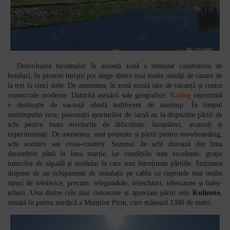
Dezvoltarea turismului în această zonă a stimulat construirea de
hoteluri, în prezent turiștii pot alege dintre mai multe unități de cazare de
la trei la cinci stele. De asemenea, în zonă există sate de vacanță și centre
comerciale moderne. Datorită așezării sale geografice,
Razlog
reprezintă
o destinație de vacanță ideală indiferent de anotimp. În timpul
anotimpului rece, pasionații sporturilor de iarnă au la dispoziție pârtii de
schi pentru toate nivelurile de dificultate: începători, avansați și
experimentați. De asemenea, sunt prezente și pârtii pentru snowboarding,
schi nocturn sau cross-country. Sezonul de schi durează din luna
decembrie până în luna martie, iar condițiile sunt excelente, grație
tunurilor de zăpadă și modului în care sunt întreținute pârtiile. Stațiunea
dispune de un echipament de instalații pe cablu ce cuprinde mai multe
tipuri de teleferice, precum: telegondole, teleschiuri, telescaune și baby-
schuri. Una dintre cele mai cunoscute și apreciate pârtii este
Kulinoto
,
situată în partea nordică a Munților Pirin, care măsoară 1300 de metri.