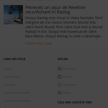
a neamului bulgar. Mănăstirea Rila este cea mai
importantă mănăstire ortodoxă de pe cuprinsul
Petreceți un sejur de Revelion
Bulgariei.
reconfortant în Razlog
Orașul Razlog este situat în Valea Razlojka, fiind
mărginit de trei masivi montani, Munții Rila
către Nord, Munții Pirin către Sud-Vest și Munții
Rodopi în Est. Orașul este traversat de către
Râul Mesta. Orașul Razlog nu este o destinație
în care vă puteți petrece doar vacanța de iarnă,
Citeste mai mult.
fiind nemaipomenit de frumos, indiferent de
anotimp.
LINK-URI UTILE
SOCIAL
Acasa
Facebook
Despre noi
Twitter
Contact
Instagram
Termeni si conditii
Skype
Intrebari frecvente
CELE MAI CAUTATE TARI