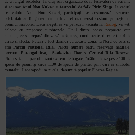
de-a lungul secolelor. În oraș sunt organizate două festivaluri cu renume
și anume:
Anul Nou Kukeri
și
festivalul de folk Pirin Sings
. În cadrul
festivalului Anul Nou Kukeri, participații se costumează asemenea
celebrităților Bulgariei, iar la final el mai reușit costum primește un
premiul simbolic. Dacă alegeți să vă petreceți vacanța în
Razlog
, vă veți
delecta cu preparate autohtonele. Unul dintre aceste preparate este
kapama, ce se prepară din varză acră, orez, condimente, diferite tipuri de
carne și sfeclă. Natura a fost darnică cu această zonă, la Nord de oraș se
află
Parcul Național Rila
. Parcul numără patru rezervații naturale,
precum:
Parangalnitsa
,
Skakavita
,
Ibar
și
Central Rila Reserve
.
Flora și fauna parcului sunt extrem de bogate, întâlnindu-se peste 100 de
specii de păsări și circa 1100 de specii de plante, prin care și simbolul
muntelui, Leontopodium nivale, denumită popular Floarea Reginei.