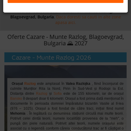
Daca doresti sa cauti
cazare +
avion apasa aici!
B2B
Aici sunt afisate doar hoteluri din
Munte Razlog,
Blagoevgrad, Bulgaria
.
Daca doresti sa cauti in alte zone
apasa aici.
+40 376 444 888
Oferte Cazare - Munte Razlog, Blagoevgrad,
LEI
EURO
Bulgaria 🌄 2027
Cazare - Munte Razlog 2026
Orașul
Razlog
este amplasat în
Valea Razlojka
, fiind înconjurat de
culmile Munților Rila la Nord, Pirin în Sud-Vest și Rodopi la Est.
Distanța dintre
Razlog
și
Sofia
este de 155 kilometri, iar de orașul
Bansko
îl despart doar 6 kilometri. Orașul a fost prima dată menționat în
documente în perioada domniei împăratului bizantin Vasile al II-lea
(976 – 1025). Orașul a fost fondat de către traci, inițial fiind numit
Mehomia
. În legătură cu denumirea stațiunii circulă mai multe teorii.
Potrivit celei dintâi teorii, numele localității provenea de la "meh", o
pungă din piele naturală. Potrivit altei teorii, numele orașului este
asociat cu o legendă conform căreia conducătorul trac ar fi câștigat o