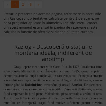
«
1
2
3
»
Preturile prezente pe aceasta pagina, referitoare la hotelurile
din Razlog, sunt orientative, calculate pentru 2 persoane, pe
baza prețurilor aplicate în ultimele 60 de zile. Pretul corect
din acest moment este afisat in pagina de rezervare si este
calculat in functie de ofertele si disponibilitatea curenta.
Razlog - Descoperă o stațiune
montană ideală, indiferent de
anotimp
Orașul apare menționat și în Carta Rila, în 1378, localitatea fiind
subordonată Mănăstirii Rila. Începând cu anul 1925, orașul a primit
denumirea actuală, după numele văii în care este situat.
Principala atracție
a orașului este reprezentată de ecartamentul îngust al căii ferate, care se
întinde până la
Dobrinishte
, traversând și orașul
Bansko
. De asemenea,
orașul are și câteva case construite în stilul Renașterii Naționale, acestea
fiind amplasate în jurul pieței Makedonia, piața centrală a vechiului oraș.
Turiștii vor fi încântați de peisajul zonei, parcurile înverzite și panorama
munților ce înconjoară orașul fiind motive suficiente pentru a vizita