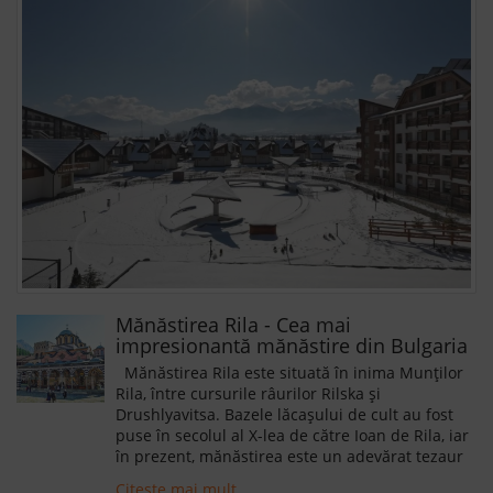
Mănăstirea Rila - Cea mai
impresionantă mănăstire din Bulgaria
Mănăstirea Rila este situată în inima Munților
Rila, între cursurile râurilor Rilska și
Drushlyavitsa. Bazele lăcașului de cult au fost
puse în secolul al X-lea de către Ioan de Rila, iar
în prezent, mănăstirea este un adevărat tezaur
al Bulgariei și un leagăn al credinței ortodoxe și
Citeste mai mult.