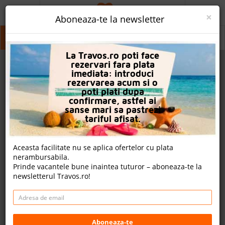
ACASA
×
Aboneaza-te la newsletter
PROMO
Razlog
Razlog
La Travos.ro poti face
CAUTA REZERVARE
rezervari fara plata
imediata: introduci
OFERTA PERSONALIZATA
rezervarea acum si o
poti plati dupa
DESPRE NOI
confirmare, astfel ai
sanse mari sa pastrezi
LOGIN
tariful afisat.
CAZARE
Aceasta facilitate nu se aplica ofertelor cu plata
nerambursabila.
CHARTER AVION
Prinde vacantele bune inaintea tuturor – aboneaza-te la
newsletterul Travos.ro!
CAZARE + AUTOCAR
2
CONTACT
Cauta
LANGUAGE
Aboneaza-te