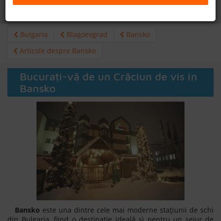
Daca doresti sa cauti
cazare +
avion apasa aici!
B2B
Bulgaria
Blagoevgrad
Bansko
+40 376 444 888
Articole despre Bansko
LEI
EURO
Bucurați-vă de un Crăciun de vis în
Bansko
Bansko
este una dintre cele mai moderne stațiunii de schi
din Bulgaria, fiind o destinație ideală și pentru un sejur de