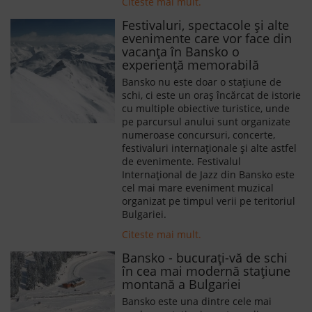
Citeste mai mult.
Festivaluri, spectacole și alte
evenimente care vor face din
vacanța în Bansko o
experiență memorabilă
Bansko nu este doar o stațiune de
schi, ci este un oraș încărcat de istorie
cu multiple obiective turistice, unde
pe parcursul anului sunt organizate
numeroase concursuri, concerte,
festivaluri internaționale și alte astfel
de evenimente. Festivalul
Internațional de Jazz din Bansko este
cel mai mare eveniment muzical
organizat pe timpul verii pe teritoriul
Bulgariei.
Citeste mai mult.
Bansko - bucurați-vă de schi
în cea mai modernă stațiune
montană a Bulgariei
Bansko este una dintre cele mai