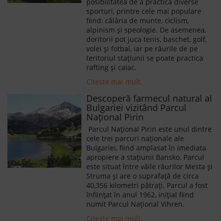
posibilitatea de a practica diverse
sporturi, printre cele mai populare
fiind: călăria de munte, ciclism,
alpinism şi speologie. De asemenea,
doritorii pot juca tenis, baschet, golf,
volei şi fotbal, iar pe râurile de pe
teritoriul staţiunii se poate practica
rafting şi caiac.
Citeste mai mult.
Descoperă farmecul natural al
Bulgariei vizitând Parcul
Național Pirin
Parcul Național Pirin este unul dintre
cele trei parcuri naționale ale
Bulgariei, fiind amplasat în imediata
apropiere a stațiunii Bansko. Parcul
este situat între văile râurilor Mesta și
Struma și are o suprafață de circa
40,356 kilometri pătrați. Parcul a fost
înființat în anul 1962, inițial fiind
numit Parcul Național Vihren.
Citeste mai mult.