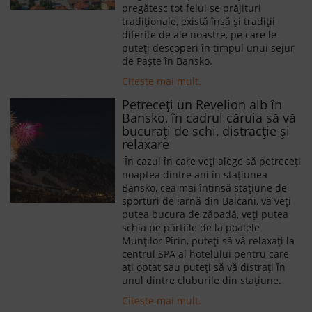
pregătesc tot felul se prăjituri
tradiționale, există însă și tradiții
diferite de ale noastre, pe care le
puteți descoperi în timpul unui sejur
de Paște în Bansko.
Citeste mai mult.
Petreceți un Revelion alb în
Bansko, în cadrul căruia să vă
bucurați de schi, distracție și
relaxare
În cazul în care veți alege să petreceți
noaptea dintre ani în stațiunea
Bansko, cea mai întinsă stațiune de
sporturi de iarnă din Balcani, vă veți
putea bucura de zăpadă, veți putea
schia pe pârtiile de la poalele
Munților Pirin, puteți să vă relaxați la
centrul SPA al hotelului pentru care
ați optat sau puteți să vă distrați în
unul dintre cluburile din stațiune.
Citeste mai mult.