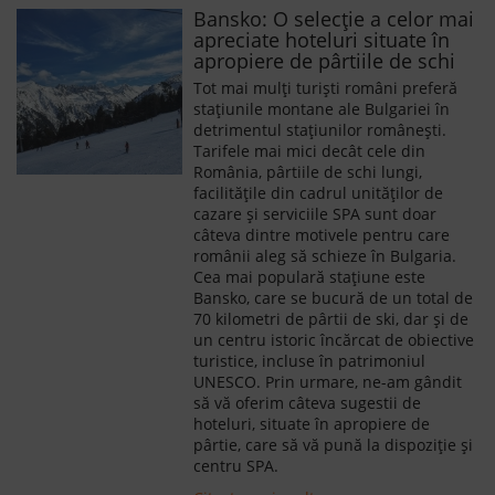
Bansko: O selecție a celor mai
apreciate hoteluri situate în
apropiere de pârtiile de schi
Tot mai mulți turiști români preferă
stațiunile montane ale Bulgariei în
detrimentul stațiunilor românești.
Tarifele mai mici decât cele din
România, pârtiile de schi lungi,
facilitățile din cadrul unităților de
cazare și serviciile SPA sunt doar
câteva dintre motivele pentru care
românii aleg să schieze în Bulgaria.
Cea mai populară stațiune este
Bansko, care se bucură de un total de
70 kilometri de pârtii de ski, dar și de
un centru istoric încărcat de obiective
turistice, incluse în patrimoniul
UNESCO. Prin urmare, ne-am gândit
să vă oferim câteva sugestii de
hoteluri, situate în apropiere de
pârtie, care să vă pună la dispoziție și
centru SPA.