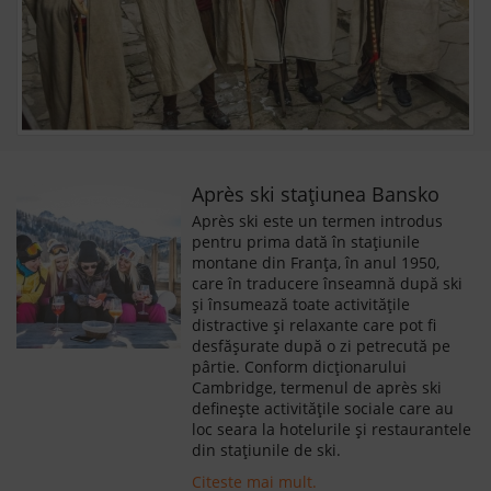
Après ski stațiunea Bansko
Après ski este un termen introdus
pentru prima dată în stațiunile
montane din Franța, în anul 1950,
care în traducere înseamnă după ski
și însumează toate activitățile
distractive și relaxante care pot fi
desfășurate după o zi petrecută pe
pârtie. Conform dicționarului
Cambridge, termenul de après ski
definește activitățile sociale care au
loc seara la hotelurile și restaurantele
din stațiunile de ski.
Citeste mai mult.