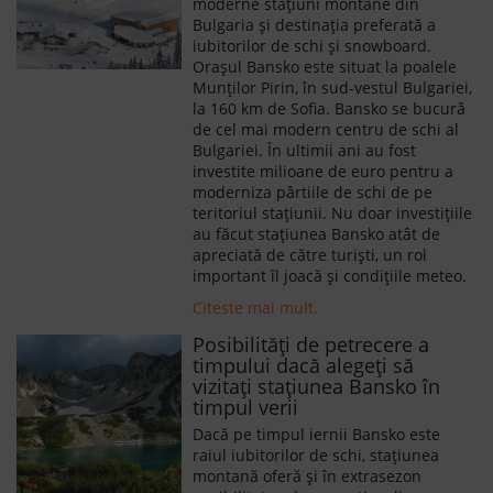
moderne staţiuni montane din
Bulgaria și destinația preferată a
iubitorilor de schi și snowboard.
Orașul Bansko este situat la poalele
Munților Pirin, în sud-vestul Bulgariei,
la 160 km de Sofia. Bansko se bucură
de cel mai modern centru de schi al
Bulgariei. În ultimii ani au fost
investite milioane de euro pentru a
moderniza pârtiile de schi de pe
teritoriul stațiunii. Nu doar investițiile
au făcut stațiunea Bansko atât de
apreciată de către turiști, un rol
important îl joacă și condițiile meteo.
Citeste mai mult.
Posibilități de petrecere a
timpului dacă alegeți să
vizitați stațiunea Bansko în
timpul verii
Dacă pe timpul iernii Bansko este
raiul iubitorilor de schi, stațiunea
montană oferă și în extrasezon