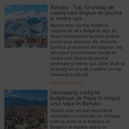
Bansko - Top 10 unități de
cazare care dispun de piscină
și centre spa
Bansko este cea mai modernă
stațiune de ski a Bulgariei. Aici, pe
lângă numeroasele facilități privind
practicarea sportului alb, atracțiile
turistice și localurile din stațiune, veți
descoperi și numeroase unități de
cazare care dispun de piscine
exterioare și centre spa, astfel încât să
vă puteți bucura de o ședere cât mai
relaxantă și plăcută.
Citeste mai mult.
Descoperiți tradițiile
bulgărești de Paște în timpul
unui sejur în Bansko
Paștele este cea mai importantă
sărbătoare a creștinilor din întreaga
lume și, la fel ca în România, în
Bulgaria se vopsesc ouă și se