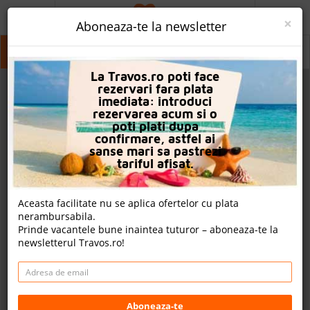
ACASA
×
Aboneaza-te la newsletter
PROMO
Bansko
Bansko
La Travos.ro poti face
CAUTA REZERVARE
rezervari fara plata
imediata: introduci
OFERTA PERSONALIZATA
rezervarea acum si o
poti plati dupa
DESPRE NOI
confirmare, astfel ai
sanse mari sa pastrezi
LOGIN
tariful afisat.
CAZARE
Aceasta facilitate nu se aplica ofertelor cu plata
nerambursabila.
CHARTER AVION
Prinde vacantele bune inaintea tuturor – aboneaza-te la
newsletterul Travos.ro!
CAZARE + AUTOCAR
2
CONTACT
Cauta
LANGUAGE
Aboneaza-te