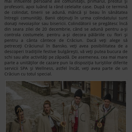
mai influente persoane ale comunității, primarul, preotul și
profesorii, apoi luând la rând celelalte case. După ce termină
de colindat, tinerii se adună, mâncă și beau în sănătatea
întregii comunități. Banii obținuți în urma colindatului sunt
donați nevoiașilor sau bisericii. Colindătorii se pregătesc încă
din seara zilei de 20 decembrie, când se adună pentru a-și
controla costumele, pentru a-și decora pălăriile cu flori și
pentru a cânta cântece de Crăciun. Dacă veți alege să
petreceți Crăciunul în Bansko, veți avea posibilitatea de a
descoperi tradițiile festive bulgărești, vă veți putea bucura de
schi sau alte activități pe zăpadă. De asemenea, cea mai mare
parte a unităților de cazare pun la dispoziția turiștilor diferite
servicii SPA și Wellness, astfel încât, veți avea parte de un
Crăciun cu totul special.