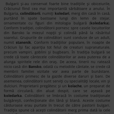
Bulgarii și-au conservat foarte bine tradițiile și obiceiurile,
Crăciunul fiind cea mai importantă sărbătoare a anului. În
Bulgaria,
colindătorii
, numiți
koledari
, merg din casă în casă,
purtând în spate bastoane lungi din lemn de stejar,
ornamentate cu figuri din mitologia bulgară (
koledarka
).
Conform tradiției, colindătorii pornesc spre casele locuitorilor
din Bansko la miezul nopții și colindă până la răsăritul
soarelui. Grupurile de colindători sunt conduse de un adult,
numit
stanenik
. Conform tradițiilor populare, în noapte de
Crăciun își fac apariția tot felul de creaturi supranaturale,
precum vampiri, goblini și bugbears. În tradiția bulgară se
crede că toate cântecele colindătorilor ar avea puterea de a
alunga spiritele rele din oraș. De aceea, tinerii nu ratează
nicio casă din
Bansko
, odată cu melodiile cântate, se crede că
membrii familiei vizitate vor avea parte de bunăstare.
Colindătorii primesc de la gazde diverse daruri și bani. De
asemenea, colindătorii sunt serviți cu specialități locale, vin și
dulciuri. Proprietarii pregătesc și un
kolache
, un preparat de
formă circulară, din aluat dospit, care se așează pe
koledarka
. Colindătorii se îmbracă în costume tradiționale
bulgărești, confecționate din lână și blană. Aceste costume
călduroase erau purtate în trecut de către pastorii bulgari.
Tradiția spune că acești colindătorii merg prima dată la cele