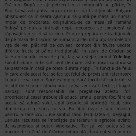
Crăciun. După ce ați petrecut o zi minunată pe pârtie, în
Bansko vă veți putea bucura de o cină tradițională. Bulgarii
obișnuiesc ca în seara Ajunului să pună pe masă un număr
impar de preparate, obișnuindu-se ca masa să rămână
întinsă pe durata întregii nopți, deoarece se consideră că
răposații vin și ei să ia cina. Printre preparatele tradiționale
de pe masa de Crăciun se numără: ardei umpluți, sarmale din
viță de vie, plăcintă de dovleac, compot din fructe uscate,
diferite fructe și pâine tradițională. În seara de Crăciun se
face un foc din lemn de păr, fag sau stejar, numit
Yule-log
.
Focul trebuie să fie suficient de mare, astfel încât căldura să
se păstreze în casă pe toată durata nopții. În funcție de felul
în care arde acest foc, se fac tot felul de previziuni referitoare
la anul ce va urma. Spre exemplu, dacă focul este puternic și
însoțit de scântei, atunci anul ce va veni va fi fertil și bogat.
Bărbații sunt responsabili de pregătirea acestui foc,
proprietarul casei trebuie să aducă lemnul pentru foc, fără ca
acesta să atingă solul, apoi trebuie să aprindă focul, care
dimineața este stins cu vin. Bucățile nearse sunt folosite
pentru a face cruci, ele simbolizând fertilitatea și belșugul.
Cenușa rezultată se împrăștie pe terenurile agricole, având,
de asemenea, și puteri vindicative. Turiștii vor putea să se
bucure de o Cină de Crăciun minunată, dacă optează pentru