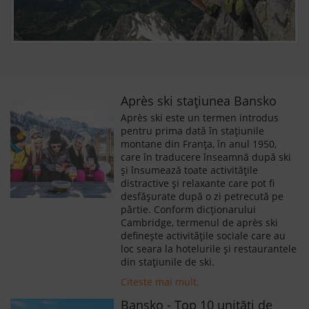
Après ski stațiunea Bansko
Après ski este un termen introdus
pentru prima dată în stațiunile
montane din Franța, în anul 1950,
care în traducere înseamnă după ski
și însumează toate activitățile
distractive și relaxante care pot fi
desfășurate după o zi petrecută pe
pârtie. Conform dicționarului
Cambridge, termenul de après ski
definește activitățile sociale care au
loc seara la hotelurile și restaurantele
din stațiunile de ski.
Citeste mai mult.
Bansko - Top 10 unități de