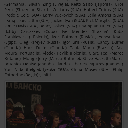
(Germania), Silvan Zing (Elveția), Keito Saito (Japonia), Uros
Peric (Slovenia), Sharrie Williams (SUA), Hubert Tubbs (SUA),
Freddie Cole (SUA), Larry Vuckovich (SUA), Leila Amons (SUA),
Irving Louis Lattin (SUA), Jackie Ryan (SUA), Rick Margitza (SUA),
Jamie Davis (SUA), Benny Golson (SUA), Champian Fulton (SUA),
Bobby Carcasses (Cuba), Ive Mendes (Brazilia), Kuba
Stankiewicz ( Polonia), Igor Butman (Rusia) , Yehya Khalil
(Egipt), Oleg Kireyev (Rusia), Igor Bril (Rusia), Candy Dulfer
(Olanda), Hans Dulfer (Olanda), Tania Maria (Brazilia), Ana
Moura (Portugalia), Vlodek Pavlik (Polonia), Clare Teal (Marea
Britanie), Mungo Jerry (Marea Britanie), Steve Hackett (Marea
Britanie), Denise Jannah (Olanda), Charles Papazov (Canada),
Yoni Vida (Belgia), Iyeoka (SUA), China Moses (SUA), Philip
Catherine (Belgia) și alții.