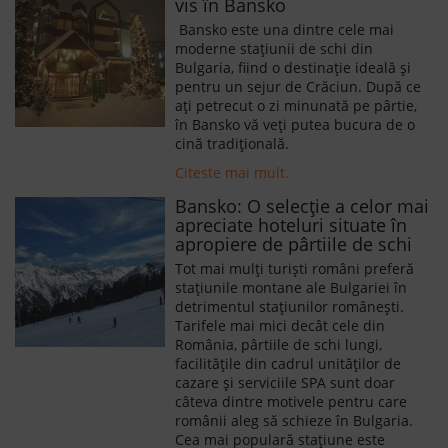
vis în Bansko
Bansko este una dintre cele mai
moderne stațiunii de schi din
Bulgaria, fiind o destinație ideală și
pentru un sejur de Crăciun. După ce
ați petrecut o zi minunată pe pârtie,
în Bansko vă veți putea bucura de o
cină tradițională.
Citeste mai mult.
Bansko: O selecție a celor mai
apreciate hoteluri situate în
apropiere de pârtiile de schi
Tot mai mulți turiști români preferă
stațiunile montane ale Bulgariei în
detrimentul stațiunilor românești.
Tarifele mai mici decât cele din
România, pârtiile de schi lungi,
facilitățile din cadrul unităților de
cazare și serviciile SPA sunt doar
câteva dintre motivele pentru care
românii aleg să schieze în Bulgaria.
Cea mai populară stațiune este