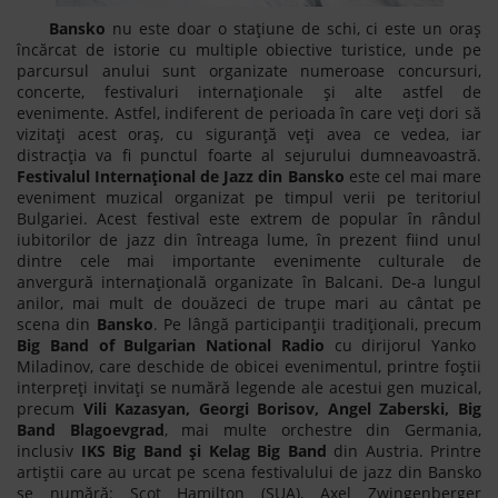
Bansko
nu este doar o stațiune de schi, ci este un oraș
încărcat de istorie cu multiple obiective turistice, unde pe
parcursul anului sunt organizate numeroase concursuri,
concerte, festivaluri internaționale și alte astfel de
evenimente. Astfel, indiferent de perioada în care veți dori să
vizitați acest oraș, cu siguranță veți avea ce vedea, iar
distracția va fi punctul foarte al sejurului dumneavoastră.
Festivalul Internațional de Jazz din Bansko
este cel mai mare
eveniment muzical organizat pe timpul verii pe teritoriul
Bulgariei. Acest festival este extrem de popular în rândul
iubitorilor de jazz din întreaga lume, în prezent fiind unul
dintre cele mai importante evenimente culturale de
anvergură internațională organizate în Balcani. De-a lungul
anilor, mai mult de douăzeci de trupe mari au cântat pe
scena din
Bansko
. Pe lângă participanții tradiționali, precum
Big Band of Bulgarian National Radio
cu dirijorul Yanko
Miladinov, care deschide de obicei evenimentul, printre foștii
interpreți invitați se numără legende ale acestui gen muzical,
precum
Vili Kazasyan, Georgi Borisov, Angel Zaberski, Big
Band Blagoevgrad
, mai multe orchestre din Germania,
inclusiv
IKS Big Band și Kelag Big Band
din Austria. Printre
artiştii care au urcat pe scena festivalului de jazz din Bansko
se numără: Scot Hamilton (SUA), Axel Zwingenberger