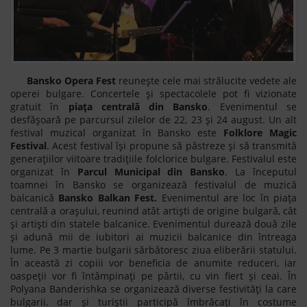
Bansko Opera Fest
reuneşte cele mai strălucite vedete ale
operei bulgare. Concertele şi spectacolele pot fi vizionate
gratuit în
piaţa centrală din Bansko
. Evenimentul se
desfăşoară pe parcursul zilelor de 22, 23 şi 24 august. Un alt
festival muzical organizat în Bansko este
Folklore Magic
Festival
. Acest festival își propune să păstreze şi să transmită
generaţiilor viitoare tradițiile folclorice bulgare. Festivalul este
organizat în
Parcul Municipal din Bansko
. La începutul
toamnei în Bansko se organizează festivalul de muzică
balcanică
Bansko Balkan Fest.
Evenimentul are loc în piața
centrală a orașului, reunind atât artiști de origine bulgară, cât
și artiști din statele balcanice. Evenimentul durează două zile
și adună mii de iubitori ai muzicii balcanice din întreaga
lume. Pe 3 martie bulgarii sărbătoresc ziua eliberării statului.
În această zi copiii vor beneficia de anumite reduceri, iar
oaspeții vor fi întâmpinați pe pârtii, cu vin fiert și ceai. În
Polyana Banderishka se organizează diverse festivități la care
bulgarii, dar și turiștii participă îmbrăcați în costume