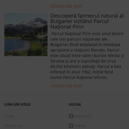
Citeste mai mult.
Descoperă farmecul natural al
Bulgariei vizitând Parcul
Național Pirin
Parcul Național Pirin este unul dintre
cele trei parcuri naționale ale
Bulgariei, fiind amplasat în imediata
apropiere a stațiunii Bansko. Parcul
este situat între văile râurilor Mesta și
Struma și are o suprafață de circa
40,356 kilometri pătrați. Parcul a fost
înființat în anul 1962, inițial fiind
numit Parcul Național Vihren.
Citeste mai mult.
LINK-URI UTILE
SOCIAL
Acasa
Facebook
Despre noi
Twitter