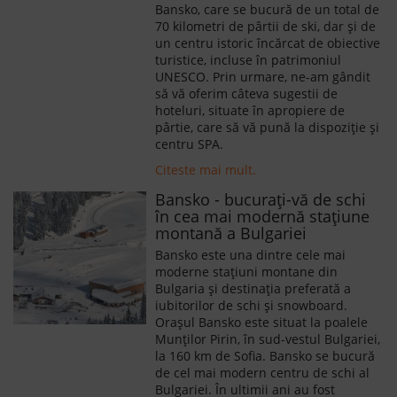
Bansko, care se bucură de un total de
70 kilometri de pârtii de ski, dar și de
un centru istoric încărcat de obiective
turistice, incluse în patrimoniul
UNESCO. Prin urmare, ne-am gândit
să vă oferim câteva sugestii de
hoteluri, situate în apropiere de
pârtie, care să vă pună la dispoziție și
centru SPA.
Citeste mai mult.
Bansko - bucurați-vă de schi
în cea mai modernă stațiune
montană a Bulgariei
Bansko este una dintre cele mai
moderne staţiuni montane din
Bulgaria și destinația preferată a
iubitorilor de schi și snowboard.
Orașul Bansko este situat la poalele
Munților Pirin, în sud-vestul Bulgariei,
la 160 km de Sofia. Bansko se bucură
de cel mai modern centru de schi al
Bulgariei. În ultimii ani au fost