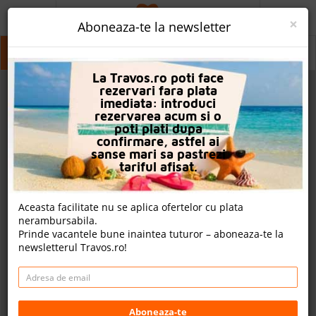
ACASA
×
Aboneaza-te la newsletter
PROMO
Bansko
Bansko
La Travos.ro poti face
CAUTA REZERVARE
rezervari fara plata
imediata: introduci
OFERTA PERSONALIZATA
rezervarea acum si o
poti plati dupa
DESPRE NOI
confirmare, astfel ai
sanse mari sa pastrezi
LOGIN
tariful afisat.
CAZARE
Aceasta facilitate nu se aplica ofertelor cu plata
nerambursabila.
CHARTER AVION
Prinde vacantele bune inaintea tuturor – aboneaza-te la
newsletterul Travos.ro!
CAZARE + AUTOCAR
2
CONTACT
Cauta
LANGUAGE
Aboneaza-te