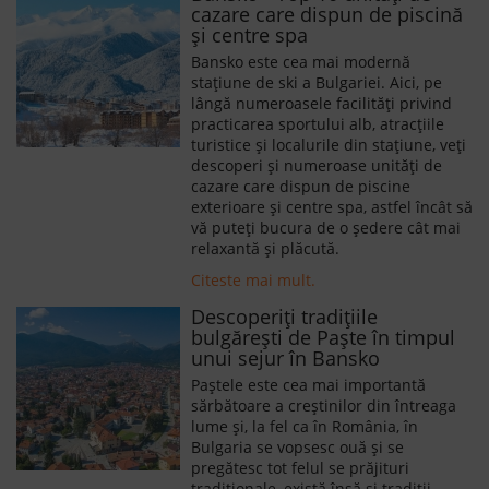
cazare care dispun de piscină
și centre spa
Bansko este cea mai modernă
stațiune de ski a Bulgariei. Aici, pe
lângă numeroasele facilități privind
practicarea sportului alb, atracțiile
turistice și localurile din stațiune, veți
descoperi și numeroase unități de
cazare care dispun de piscine
exterioare și centre spa, astfel încât să
vă puteți bucura de o ședere cât mai
relaxantă și plăcută.
Citeste mai mult.
Descoperiți tradițiile
bulgărești de Paște în timpul
unui sejur în Bansko
Paștele este cea mai importantă
sărbătoare a creștinilor din întreaga
lume și, la fel ca în România, în
Bulgaria se vopsesc ouă și se
pregătesc tot felul se prăjituri
tradiționale, există însă și tradiții