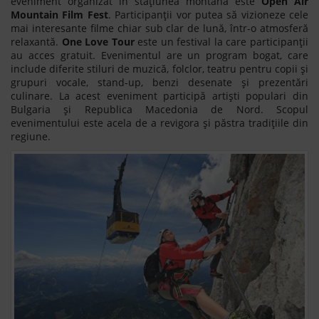
eveniment organizat în stațiunea montană este
Open Air
Mountain Film Fest
. Participanţii vor putea să vizioneze cele
mai interesante filme chiar sub clar de lună, într-o atmosferă
relaxantă.
One Love Tour
este un festival la care participanții
au acces gratuit. Evenimentul are un program bogat, care
include diferite stiluri de muzică, folclor, teatru pentru copii și
grupuri vocale, stand-up, benzi desenate și prezentări
culinare. La acest eveniment participă artiști populari din
Bulgaria și Republica Macedonia de Nord. Scopul
evenimentului este acela de a revigora și păstra tradițiile din
regiune.