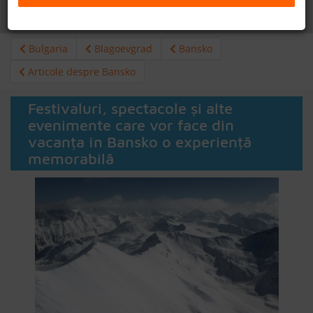
Daca doresti sa cauti
cazare +
avion apasa aici!
B2B
Bulgaria
Blagoevgrad
Bansko
+40 376 444 888
Articole despre Bansko
LEI
EURO
Festivaluri, spectacole și alte
evenimente care vor face din
vacanța în Bansko o experiență
memorabilă