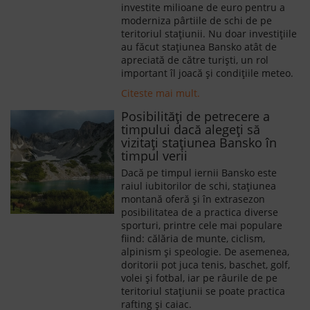
investite milioane de euro pentru a
moderniza pârtiile de schi de pe
teritoriul stațiunii. Nu doar investițiile
au făcut stațiunea Bansko atât de
apreciată de către turiști, un rol
important îl joacă și condițiile meteo.
Citeste mai mult.
Posibilități de petrecere a
timpului dacă alegeți să
vizitați stațiunea Bansko în
timpul verii
Dacă pe timpul iernii Bansko este
raiul iubitorilor de schi, stațiunea
montană oferă și în extrasezon
posibilitatea de a practica diverse
sporturi, printre cele mai populare
fiind: călăria de munte, ciclism,
alpinism şi speologie. De asemenea,
doritorii pot juca tenis, baschet, golf,
volei şi fotbal, iar pe râurile de pe
teritoriul staţiunii se poate practica
rafting şi caiac.