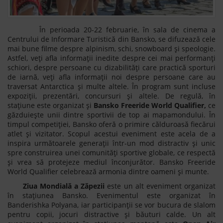
În perioada 20-22 februarie, în sala de cinema a
Centrului de Informare Turistică din Bansko, se difuzează cele
mai bune filme despre alpinism, schi, snowboard şi speologie.
Astfel, veți afla informații inedite despre cei mai performanți
schiori, despre persoane cu dizabilități care practică sporturi
de iarnă, veți afla informații noi despre persoane care au
traversat Antarctica și multe altele. În program sunt incluse
expoziţii, prezentări, concursuri şi altele. De regulă, în
stațiune este organizat și
Bansko Freeride World Qualifier,
ce
găzduiește unii dintre sportivii de top ai mapamondului. În
timpul competiției, Bansko oferă o primire călduroasă fiecărui
atlet și vizitator. Scopul acestui eveniment este acela de a
inspira următoarele generații într-un mod distractiv și unic
spre construirea unei comunități sportive globale, ce respectă
și vrea să protejeze mediul înconjurător. Bansko Freeride
World Qualifier celebrează armonia dintre oameni și munte.
Ziua Mondială a Zăpezii
este un alt eveniment organizat
în stațiunea Bansko. Evenimentul este organizat în
Banderishka Polyana, iar participanţii se vor bucura de slalom
pentru copii, jocuri distractive şi băuturi calde. Un alt