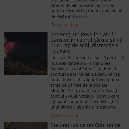
diferite de ale noastre, pe care le
puteți descoperi în timpul unui sejur
de Paște în Bansko.
Citeste mai mult.
Petreceți un Revelion alb în
Bansko, în cadrul căruia să vă
bucurați de schi, distracție și
relaxare
În cazul în care veți alege să petreceți
noaptea dintre ani în stațiunea
Bansko, cea mai întinsă stațiune de
sporturi de iarnă din Balcani, vă veți
putea bucura de zăpadă, veți putea
schia pe pârtiile de la poalele
Munților Pirin, puteți să vă relaxați la
centrul SPA al hotelului pentru care
ați optat sau puteți să vă distrați în
unul dintre cluburile din stațiune.
Citeste mai mult.
Bucurați-vă de un Crăciun de