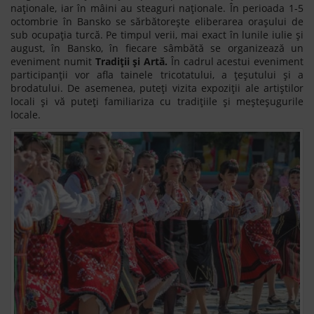
naționale, iar în mâini au steaguri naționale. În perioada 1-5
octombrie în Bansko se sărbătorește eliberarea orașului de
sub ocupația turcă. Pe timpul verii, mai exact în lunile iulie și
august, în Bansko, în fiecare sâmbătă se organizează un
eveniment numit
Tradiții și Artă.
În cadrul acestui eveniment
participanții vor afla tainele tricotatului, a țeșutului și a
brodatului. De asemenea, puteți vizita expoziții ale artiștilor
locali și vă puteți familiariza cu tradițiile și meșteșugurile
locale.