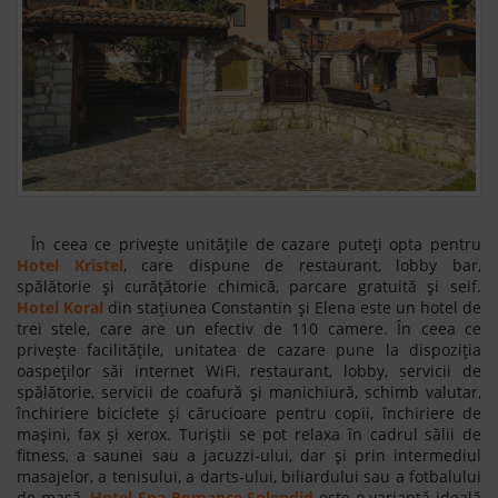
În ceea ce privește unitățile de cazare puteți opta pentru
Hotel Kristel
, care dispune de restaurant, lobby bar,
spălătorie și curățătorie chimică, parcare gratuită și seif.
Hotel Koral
din stațiunea Constantin și Elena este un hotel de
trei stele, care are un efectiv de 110 camere. În ceea ce
privește facilitățile, unitatea de cazare pune la dispoziția
oaspeților săi internet WiFi, restaurant, lobby, servicii de
spălătorie, servicii de coafură și manichiură, schimb valutar,
închiriere biciclete și cărucioare pentru copii, închiriere de
mașini, fax și xerox. Turiștii se pot relaxa în cadrul sălii de
fitness, a saunei sau a jacuzzi-ului, dar și prin intermediul
masajelor, a tenisului, a darts-ului, biliardului sau a fotbalului
de masă.
Hotel Spa Romance Splendid
este o variantă ideală