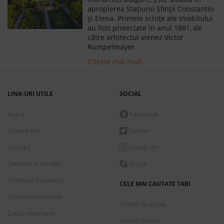
apropierea Stațiunii Sfinții Constantin
și Elena. Primele schițe ale imobilului
au fost proiectate în anul 1881, de
către arhitectul vienez Victor
Rumpelmayer.
Citeste mai mult.
LINK-URI UTILE
SOCIAL
Acasa
Facebook
Despre noi
Twitter
Contact
Instagram
Termeni si conditii
Skype
Intrebari frecvente
CELE MAI CAUTATE TARI
Cum functioneaza
Vizitati Bulgaria
Cauta rezervare
Vizitati Grecia