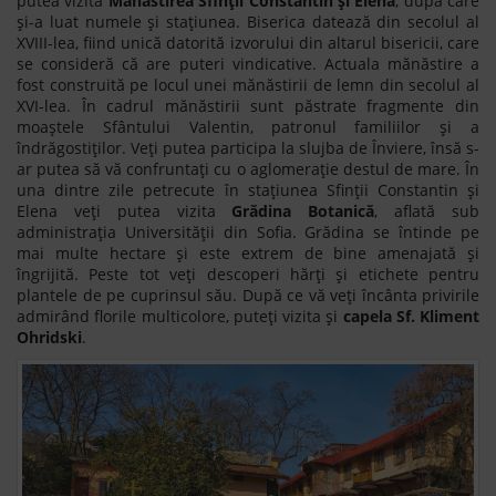
putea vizita
Mănăstirea Sfinții Constantin și Elena
, după care
și-a luat numele și stațiunea. Biserica datează din secolul al
XVIII-lea, fiind unică datorită izvorului din altarul bisericii, care
se consideră că are puteri vindicative. Actuala mănăstire a
fost construită pe locul unei mănăstirii de lemn din secolul al
XVI-lea. În cadrul mănăstirii sunt păstrate fragmente din
moaștele Sfântului Valentin, patronul familiilor și a
îndrăgostiților. Veți putea participa la slujba de Înviere, însă s-
ar putea să vă confruntați cu o aglomerație destul de mare. În
una dintre zile petrecute în stațiunea Sfinții Constantin și
Elena veți putea vizita
Grădina Botanică
, aflată sub
administrația Universității din Sofia. Grădina se întinde pe
mai multe hectare și este extrem de bine amenajată și
îngrijită. Peste tot veți descoperi hărți și etichete pentru
plantele de pe cuprinsul său. După ce vă veți încânta privirile
admirând florile multicolore, puteți vizita și
capela Sf. Kliment
Ohridski
.