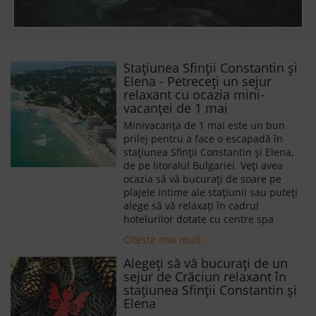
Stațiunea Sfinții Constantin și
Elena - Petreceți un sejur
relaxant cu ocazia mini-
vacanței de 1 mai
Minivacanța de 1 mai este un bun
prilej pentru a face o escapadă în
stațiunea Sfinții Constantin și Elena,
de pe litoralul Bulgariei. Veți avea
ocazia să vă bucurați de soare pe
plajele intime ale stațiunii sau puteți
alege să vă relaxați în cadrul
hotelurilor dotate cu centre spa
Citeste mai mult.
Alegeți să vă bucurați de un
sejur de Crăciun relaxant în
stațiunea Sfinții Constantin și
Elena