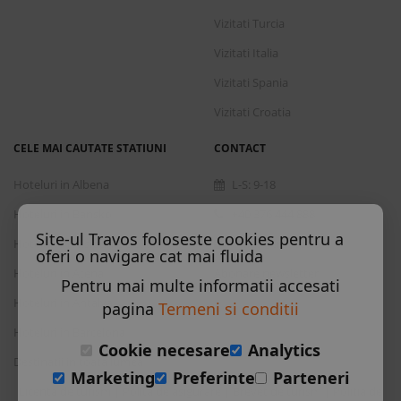
Vizitati Turcia
Vizitati Italia
Vizitati Spania
Vizitati Croatia
CELE MAI CAUTATE STATIUNI
CONTACT
Hoteluri in Albena
L-S: 9-18
Hoteluri in Bansko
+40 376 444 888
Site-ul Travos foloseste cookies pentru a
Hoteluri in Nisipurile de Aur
office@travos.ro
oferi o navigare cat mai fluida
Hoteluri in Atena
Abonare newsletter
Pentru mai multe informatii accesati
Hoteluri in Antalya
pagina
Termeni si conditii
Hoteluri in Barcelona
Cookie necesare
Analytics
Destinatii in toata lumea
Marketing
Preferinte
Parteneri
Licenta de turism
Polita de asigurare
Brevet de turism
Politia de
|
|
|