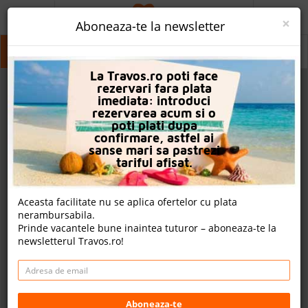
ACASA
×
Aboneaza-te la newsletter
PROMO
Sf. Constantin Si Elena
Sf. Constantin Si Elena
La Travos.ro poti face
CAUTA REZERVARE
rezervari fara plata
imediata: introduci
OFERTA PERSONALIZATA
rezervarea acum si o
poti plati dupa
DESPRE NOI
confirmare, astfel ai
sanse mari sa pastrezi
LOGIN
tariful afisat.
CAZARE
Aceasta facilitate nu se aplica ofertelor cu plata
nerambursabila.
CHARTER AVION
Prinde vacantele bune inaintea tuturor – aboneaza-te la
newsletterul Travos.ro!
CAZARE + AUTOCAR
2
CONTACT
Cauta
LANGUAGE
Aboneaza-te