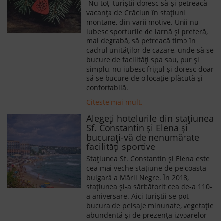
Nu toți turiștii doresc să-și petreacă
vacanța de Crăciun în stațiuni
montane, din varii motive. Unii nu
iubesc sporturile de iarnă și preferă,
mai degrabă, să petreacă timp în
cadrul unităților de cazare, unde să se
bucure de facilități spa sau, pur și
simplu, nu iubesc frigul și doresc doar
să se bucure de o locație plăcută și
confortabilă.
Citeste mai mult.
Alegeți hotelurile din stațiunea
Sf. Constantin și Elena și
bucurați-vă de nenumărate
facilități sportive
Stațiunea Sf. Constantin și Elena este
cea mai veche stațiune de pe coasta
bulgară a Mării Negre. În 2018,
stațiunea și-a sărbătorit cea de-a 110-
a aniversare. Aici turiștii se pot
bucura de peisaje minunate, vegetație
abundentă și de prezența izvoarelor