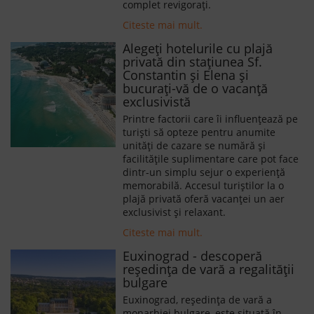
complet revigorați.
Citeste mai mult.
Alegeți hotelurile cu plajă
privată din stațiunea Sf.
Constantin și Elena și
bucurați-vă de o vacanță
exclusivistă
Printre factorii care îi influențează pe
turiști să opteze pentru anumite
unități de cazare se numără și
facilitățile suplimentare care pot face
dintr-un simplu sejur o experiență
memorabilă. Accesul turiștilor la o
plajă privată oferă vacanței un aer
exclusivist și relaxant.
Citeste mai mult.
Euxinograd - descoperă
reședința de vară a regalității
bulgare
Euxinograd, reședința de vară a
monarhiei bulgare, este situată în