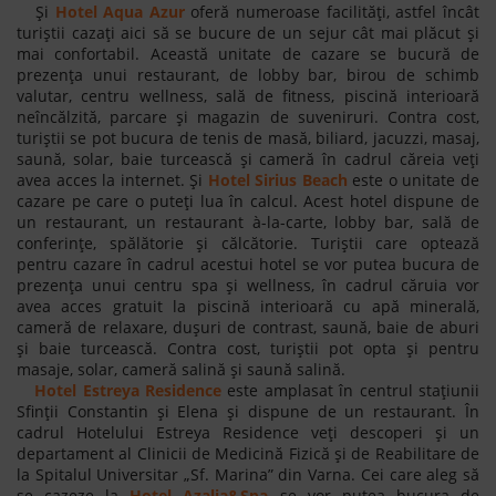
Și
Hotel Aqua Azur
oferă numeroase facilități, astfel încât
turiștii cazați aici să se bucure de un sejur cât mai plăcut și
mai confortabil. Această unitate de cazare se bucură de
prezența unui restaurant, de lobby bar, birou de schimb
valutar, centru wellness, sală de fitness, piscină interioară
neîncălzită, parcare și magazin de suveniruri. Contra cost,
turiștii se pot bucura de tenis de masă, biliard, jacuzzi, masaj,
saună, solar, baie turcească și cameră în cadrul căreia veți
avea acces la internet. Și
Hotel Sirius Beach
este o unitate de
cazare pe care o puteți lua în calcul. Acest hotel dispune de
un restaurant, un restaurant à-la-carte, lobby bar, sală de
conferințe, spălătorie și călcătorie. Turiștii care optează
pentru cazare în cadrul acestui hotel se vor putea bucura de
prezența unui centru spa și wellness, în cadrul căruia vor
avea acces gratuit la piscină interioară cu apă minerală,
cameră de relaxare, dușuri de contrast, saună, baie de aburi
și baie turcească. Contra cost, turiștii pot opta și pentru
masaje, solar, cameră salină și saună salină.
Hotel Estreya Residence
este amplasat în centrul stațiunii
Sfinții Constantin și Elena și dispune de un restaurant. În
cadrul Hotelului Estreya Residence veți descoperi și un
departament al Clinicii de Medicină Fizică și de Reabilitare de
la Spitalul Universitar „Sf. Marina” din Varna. Cei care aleg să
se cazeze la
Hotel Azalia&Spa
se vor putea bucura de