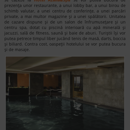
prezența unor restaurante, a unui lobby bar, a unui birou de
schimb valutar, a unei centru de conferințe, a unei parcări
private, a mai multor magazine și a unei spălătorii. Unitatea
de cazare dispune și de un salon de înfrumusețare și un
centru spa, dotat cu piscină interioară cu apă minerală și
jacuzzi, sală de fitness, saună și baie de aburi. Turiștii își vor
putea petrece timpul liber jucând tenis de masă, darts, boccia
și biliard. Contra cost, oaspeții hotelului se vor putea bucura
și de masaje.