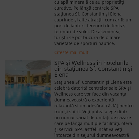
cu apă minerală ce au proprietăți
curative. Pe lângă centrele SPA,
staţiunea Sf. Constantin şi Elena
cuprinde şi alte atracţii, cum ar fi: un
port de iahturi, terenuri de tenis şi
terenuri de volei. De asemenea,
turiştii se pot bucura de o mare
varietate de sporturi nautice.
Citeste mai mult.
SPA și Wellness în hotelurile
din stațiunea Sf. Constantin și
Elena
Stațiunea Sf. Constantin și Elena este
celebră datorită centrelor sale SPA și
Wellness care vor face din vacanța
dumneavoastră o experiență
relaxantă și un adevărat răsfăț pentru
trup și spirit. Veți putea alege dintr-
un număr variat de unități de cazare
care pe lângă multiple facilități, oferă
și servicii SPA, astfel încât vă veți
întoarce din sejurul dumneavoastră