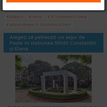
Daca doresti sa cauti
cazare +
avion apasa aici!
B2B
Bulgaria
Varna
Sf. Constantin Si Elena
+40 376 444 888
Articole despre Sf. Constantin Si Elena
LEI
EURO
Alegeți să petreceți un sejur de
Paște în stațiunea Sfinții Constantin
și Elena