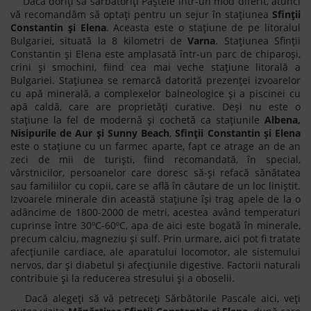
Dacă doriți să sărbătoriți Paștele într-un mod diferit, atunci
vă recomandăm să optați pentru un sejur în stațiunea
Sfinții
Constantin și Elena
. Aceasta este o stațiune de pe litoralul
Bulgariei, situată la 8 kilometri de
Varna
. Stațiunea Sfinții
Constantin și Elena este amplasată într-un parc de chiparoși,
crini și smochini, fiind cea mai veche stațiune litorală a
Bulgariei. Stațiunea se remarcă datorită prezenței izvoarelor
cu apă minerală, a complexelor balneologice și a piscinei cu
apă caldă, care are proprietăți curative. Deși nu este o
stațiune la fel de modernă și cochetă ca stațiunile
Albena,
Nisipurile de Aur și Sunny Beach
,
Sfinții Constantin și Elena
este o stațiune cu un farmec aparte, fapt ce atrage an de an
zeci de mii de turiști, fiind recomandată, în special,
vârstnicilor, persoanelor care doresc să-și refacă sănătatea
sau familiilor cu copii, care se află în căutare de un loc liniștit.
Izvoarele minerale din această stațiune își trag apele de la o
adâncime de 1800-2000 de metri, acestea având temperaturi
cuprinse între 30ºC-60ºC, apa de aici este bogată în minerale,
precum calciu, magneziu și sulf. Prin urmare, aici pot fi tratate
afecțiunile cardiace, ale aparatului locomotor, ale sistemului
nervos, dar și diabetul și afecțiunile digestive. Factorii naturali
contribuie și la reducerea stresului și a oboselii.
Dacă alegeți să vă petreceți Sărbătorile Pascale aici, veți