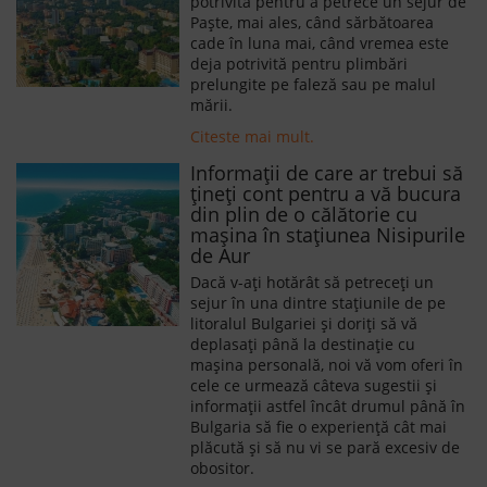
potrivită pentru a petrece un sejur de
Paște, mai ales, când sărbătoarea
cade în luna mai, când vremea este
deja potrivită pentru plimbări
prelungite pe faleză sau pe malul
mării.
Citeste mai mult.
Informații de care ar trebui să
țineți cont pentru a vă bucura
din plin de o călătorie cu
mașina în stațiunea Nisipurile
de Aur
Dacă v-ați hotărât să petreceți un
sejur în una dintre stațiunile de pe
litoralul Bulgariei și doriți să vă
deplasați până la destinație cu
mașina personală, noi vă vom oferi în
cele ce urmează câteva sugestii și
informații astfel încât drumul până în
Bulgaria să fie o experiență cât mai
plăcută și să nu vi se pară excesiv de
obositor.