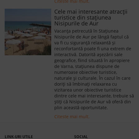
Citeste mai mult.
Cele mai interesante atracții
turistice din stațiunea
Nisipurile de Aur
Vacanța petrecută în Stațiunea
Nisipurile de Aur pe lângă faptul că
va fi cu siguranță relaxantă și
reconfortantă poate fi una extrem de
interactivă. Datorită așezării sale
geografice, fiind situată în apropiere
de Varna, stațiunea dispune de
numeroase obiective turistice,
naturale și culturale. În cazul în care
doriți să îmbinați relaxarea cu
vizitarea unor obiective turistice
dintre cele mai interesante, trebuie să
știți că Nisipurile de Aur vă oferă din
plin această oportunitate.
Citeste mai mult.
LINK-URI UTILE
SOCIAL