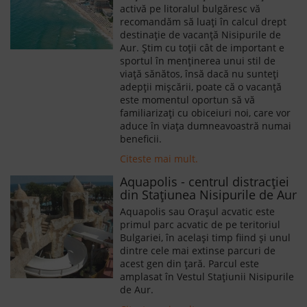
activă pe litoralul bulgăresc vă
recomandăm să luați în calcul drept
destinație de vacanţă Nisipurile de
Aur. Ştim cu toţii cât de important e
sportul în menţinerea unui stil de
viaţă sănătos, însă dacă nu sunteţi
adepții mişcării, poate că o vacanţă
este momentul oportun să vă
familiarizaţi cu obiceiuri noi, care vor
aduce în viaţa dumneavoastră numai
beneficii.
Citeste mai mult.
Aquapolis - centrul distracției
din Stațiunea Nisipurile de Aur
Aquapolis sau Orașul acvatic este
primul parc acvatic de pe teritoriul
Bulgariei, în același timp fiind și unul
dintre cele mai extinse parcuri de
acest gen din țară. Parcul este
amplasat în Vestul Stațiunii Nisipurile
de Aur.