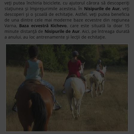
veți putea închiria biciclete, cu ajutorul cărora să descoperiți
stațiunea și împrejurimile acesteia. În
Nisipurile de Aur,
veți
descoperi și o școală de echitație. Astfel, veți putea beneficia
de una dintre cele mai moderne baze ecvestre din regiunea
Varna,
Baza ecvestră Kichevo
, care este situată la doar 15
minute distanță de
Nisipurile de Aur
. Aici, pe întreaga durată
a anului, au loc antrenamente și lecții de echitație.