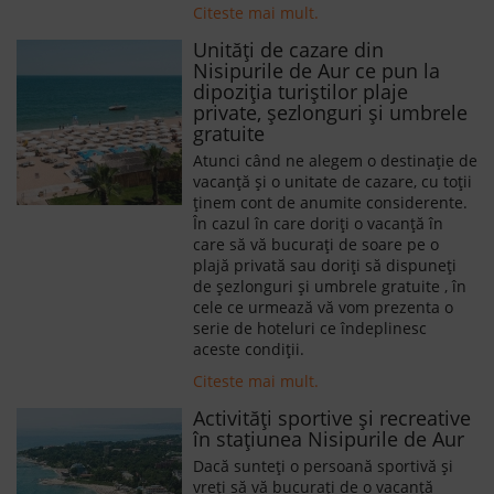
Citeste mai mult.
Unități de cazare din
Nisipurile de Aur ce pun la
dipoziția turiștilor plaje
private, șezlonguri și umbrele
gratuite
Atunci când ne alegem o destinaţie de
vacanță și o unitate de cazare, cu toții
ținem cont de anumite considerente.
În cazul în care doriți o vacanță în
care să vă bucurați de soare pe o
plajă privată sau doriți să dispuneți
de șezlonguri și umbrele gratuite , în
cele ce urmează vă vom prezenta o
serie de hoteluri ce îndeplinesc
aceste condiții.
Citeste mai mult.
Activităţi sportive şi recreative
în staţiunea Nisipurile de Aur
Dacă sunteți o persoană sportivă și
vreți să vă bucurați de o vacanță