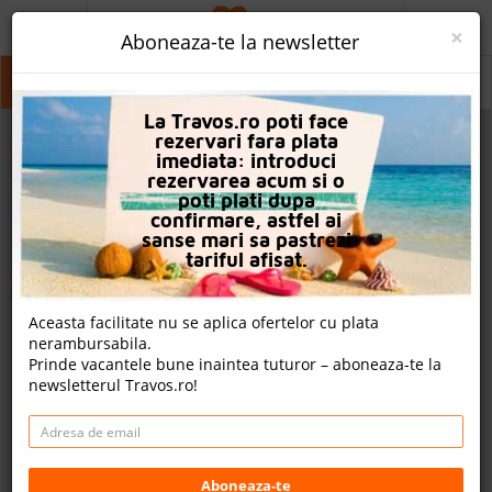
ACASA
×
Aboneaza-te la newsletter
PROMO
Nisipurile De Aur
Nisipurile De Aur
La Travos.ro poti face
CAUTA REZERVARE
rezervari fara plata
imediata: introduci
OFERTA PERSONALIZATA
rezervarea acum si o
poti plati dupa
DESPRE NOI
confirmare, astfel ai
sanse mari sa pastrezi
LOGIN
tariful afisat.
CAZARE
Aceasta facilitate nu se aplica ofertelor cu plata
nerambursabila.
CHARTER AVION
Prinde vacantele bune inaintea tuturor – aboneaza-te la
newsletterul Travos.ro!
CAZARE + AUTOCAR
2
CONTACT
Cauta
LANGUAGE
Aboneaza-te