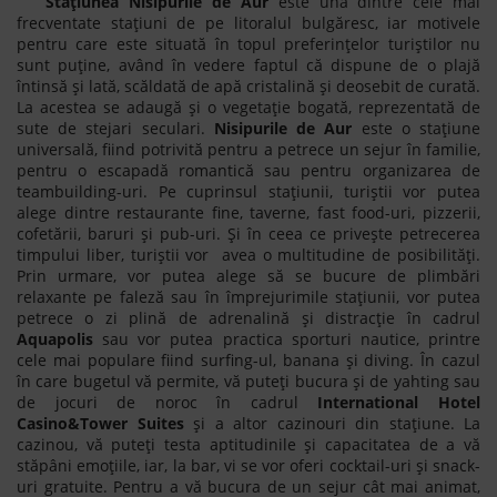
Stațiunea Nisipurile de Aur
este una dintre cele mai
frecventate stațiuni de pe litoralul bulgăresc, iar motivele
pentru care este situată în topul preferințelor turiștilor nu
sunt puține, având în vedere faptul că dispune de o plajă
întinsă și lată, scăldată de apă cristalină și deosebit de curată.
La acestea se adaugă și o vegetație bogată, reprezentată de
sute de stejari seculari.
Nisipurile de Aur
este o stațiune
universală, fiind potrivită pentru a petrece un sejur în familie,
pentru o escapadă romantică sau pentru organizarea de
teambuilding-uri. Pe cuprinsul stațiunii, turiștii vor putea
alege dintre restaurante fine, taverne, fast food-uri, pizzerii,
cofetării, baruri și pub-uri. Și în ceea ce privește petrecerea
timpului liber, turiștii vor avea o multitudine de posibilități.
Prin urmare, vor putea alege să se bucure de plimbări
relaxante pe faleză sau în împrejurimile stațiunii, vor putea
petrece o zi plină de adrenalină și distracție în cadrul
Aquapolis
sau vor putea practica sporturi nautice, printre
cele mai populare fiind surfing-ul, banana și diving. În cazul
în care bugetul vă permite, vă puteți bucura și de yahting sau
de jocuri de noroc în cadrul
International Hotel
Casino&Tower Suites
și a altor cazinouri din stațiune. La
cazinou, vă puteți testa aptitudinile și capacitatea de a vă
stăpâni emoțiile, iar, la bar, vi se vor oferi cocktail-uri și snack-
uri gratuite. Pentru a vă bucura de un sejur cât mai animat,