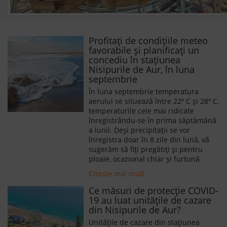
Profitați de condițiile meteo
favorabile și planificați un
concediu în stațiunea
Nisipurile de Aur, în luna
septembrie
În luna septembrie temperatura
aerului se situează între 22º C și 28º C,
temperaturile cele mai ridicate
înregistrându-se în prima săptămână
a lunii. Deși precipitații se vor
înregistra doar în 8 zile din lună, vă
sugerăm să fiți pregătiți și pentru
ploaie, ocazional chiar și furtună
Citeste mai mult.
Ce măsuri de protecție COVID-
19 au luat unitățile de cazare
din Nisipurile de Aur?
Unitățile de cazare din stațiunea