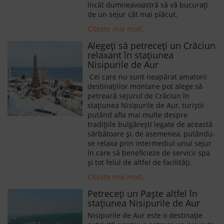
încât dumneavoastră să vă bucurați
de un sejur cât mai plăcut.
Citeste mai mult.
Alegeți să petreceți un Crăciun
relaxant în stațiunea
Nisipurile de Aur
Cei care nu sunt neapărat amatorii
destinațiilor montane pot alege să
petreacă sejurul de Crăciun în
stațiunea Nisipurile de Aur, turiștii
putând afla mai multe despre
tradițiile bulgărești legate de această
sărbătoare și, de asemenea, putându-
se relaxa prin intermediul unui sejur
în care să beneficieze de servicii spa
și tot felul de altfel de facilități.
Citeste mai mult.
Petreceți un Paște altfel în
stațiunea Nisipurile de Aur
Nisipurile de Aur este o destinație