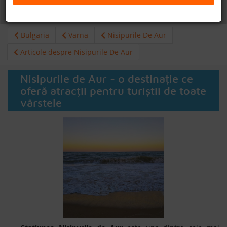
Daca doresti sa cauti
cazare +
avion apasa aici!
B2B
Bulgaria
Varna
Nisipurile De Aur
+40 376 444 888
Articole despre Nisipurile De Aur
LEI
EURO
Nisipurile de Aur - o destinație ce
oferă atracții pentru turiștii de toate
vârstele