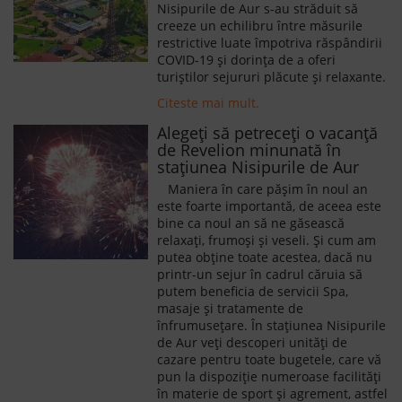
Nisipurile de Aur s-au străduit să
creeze un echilibru între măsurile
restrictive luate împotriva răspândirii
COVID-19 și dorința de a oferi
turiștilor sejururi plăcute și relaxante.
Citeste mai mult.
Alegeți să petreceți o vacanță
de Revelion minunată în
stațiunea Nisipurile de Aur
Maniera în care pășim în noul an
este foarte importantă, de aceea este
bine ca noul an să ne găsească
relaxați, frumoși și veseli. Și cum am
putea obține toate acestea, dacă nu
printr-un sejur în cadrul căruia să
putem beneficia de servicii Spa,
masaje și tratamente de
înfrumusețare. În stațiunea Nisipurile
de Aur veți descoperi unități de
cazare pentru toate bugetele, care vă
pun la dispoziție numeroase facilități
în materie de sport și agrement, astfel