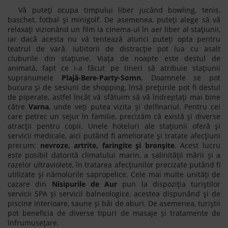
Vă puteți ocupa timpului liber jucând bowling, tenis,
baschet, fotbal și minigolf. De asemenea, puteți alege să vă
relaxați vizionând un film la cinema-ul în aer liber al stațiunii,
iar dacă acesta nu vă tentează atunci puteți opta pentru
teatrul de vară. Iubitorii de distracție pot lua cu asalt
cluburile din stațiune. Viața de noapte este destul de
animată, fapt ce i-a făcut pe tineri să atribuie stațiunii
supranumele
Plajă-Bere-Party-Somn.
Doamnele se pot
bucura și de sesiuni de shopping, însă prețurile pot fi destul
de piperate, astfel încât vă sfătuim să vă îndreptați mai bine
către
Varna
, unde veți putea vizita și delfinariul. Pentru cei
care petrec un sejur în familie, precizăm că există și diverse
atracții pentru copii. Unele hoteluri ale stațiunii oferă și
servicii medicale, aici putând fi ameliorate și tratate afecțiuni
precum:
nevroze, artrite, faringite și bronșite
. Acest lucru
este posibil datorită climatului marin, a salinității mării și a
razelor ultraviolete, în tratarea afecțiunilor precizate putând fi
utilizate și nămolurile sapropelice. Cele mai multe unități de
cazare din
Nisipurile de Aur
pun la dispoziția turiștilor
servicii SPA și servicii balneologice, acestea dispunând și de
piscine interioare, saune și băi de aburi. De asemenea, turiștii
pot beneficia de diverse tipuri de masaje și tratamente de
înfrumusețare.